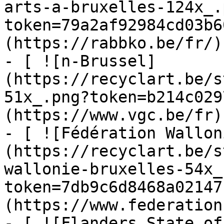
arts-a-bruxelles-124x_.
token=79a2af92984cd03b6
(https://rabbko.be/fr/)

- [ ![n-Brussel]
(https://recyclart.be/s
51x_.png?token=b214c029
(https://www.vgc.be/fr)

- [ ![Fédération Wallon
(https://recyclart.be/s
wallonie-bruxelles-54x_
token=7db9c6d8468a02147
(https://www.federation
- [ ![Flanders State of