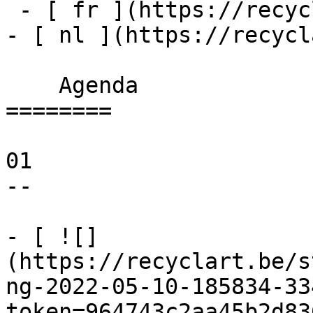
 - [ fr ](https://recyclart.be/fr/agenda)

- [ nl ](https://recycl
    Agenda 

========

01

--

- [ ![]
(https://recyclart.be/s
ng-2022-05-10-185834-33
token=964743c2aa45b2d83