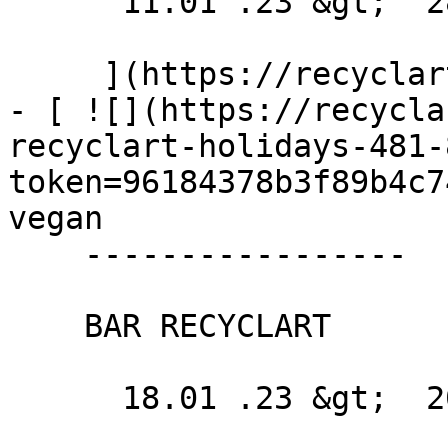
      11.01 .23 &gt;  28.06 .23  

     ](https://recyclart.be/fr/agenda/archikids-4)

- [ ![](https://recycla
recyclart-holidays-481-
token=96184378b3f89b4c7
vegan 

    -----------------

    BAR RECYCLART

      18.01 .23 &gt;  20.01 .23  
