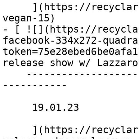
     ](https://recyclart.be/fr/agenda/lunch-100-
vegan-15)

- [ ![](https://recycla
facebook-334x272-quadra
token=75e28ebed6be0afa1
release show w/ Lazzaro
    ----------------------------------------------
-----------

     19.01.23 

     ](https://recyclart.be/fr/agenda/gerard-