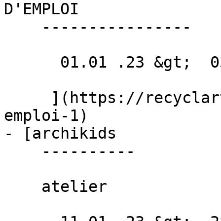
D'EMPLOI 

    ----------------

      01.01 .23 &gt;  03.03 .23  

     ](https://recyclart.be/fr/agenda/offres-d-
emploi-1)

- [archikids 

    ----------

    atelier
