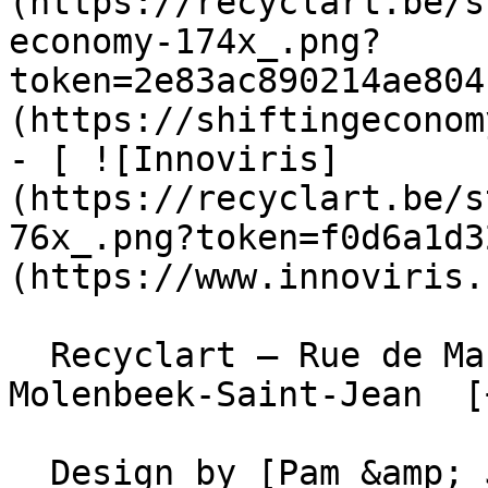
(https://recyclart.be/s
economy-174x_.png?
token=2e83ac890214ae804
(https://shiftingeconom
- [ ![Innoviris]
(https://recyclart.be/s
76x_.png?token=f0d6a1d3
(https://www.innoviris.
  Recyclart – Rue de Manchester 13/15 , 1080 
Molenbeek-Saint-Jean  [
  Design by [Pam &amp; Jerry]