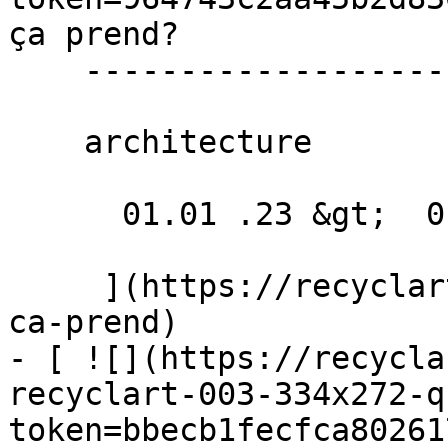
ça prend? 

    ----------------------

    architecture

      01.01 .23 &gt;  01.03 .23  

     ](https://recyclart.be/fr/agenda/quelle-vorm-
ca-prend)

- [ ![](https://recycla
recyclart-003-334x272-q
token=bbecb1fecfca80261