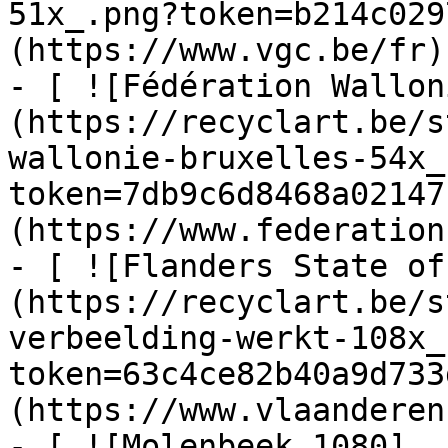
51x_.png?token=b214c029
(https://www.vgc.be/fr)

- [ ![Fédération Wallon
(https://recyclart.be/s
wallonie-bruxelles-54x_
token=7db9c6d8468a02147
(https://www.federation
- [ ![Flanders State of
(https://recyclart.be/s
verbeelding-werkt-108x_
token=63c4ce82b40a9d733
(https://www.vlaanderen
- [ ![Molenbeek 1080]