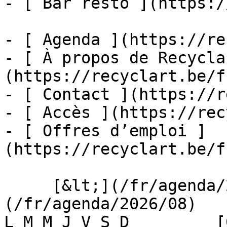
- [ Bar resto ](https:/
- [ Agenda ](https://re
- [ À propos de Recycla
(https://recyclart.be/f
- [ Contact ](https://r
- [ Accès ](https://rec
- [ Offres d’emploi ]
(https://recyclart.be/f
     [&lt;](/fr/agenda/2026/07)    [August 2026]
(/fr/agenda/2026/08)    [
L M M J V S D         [0