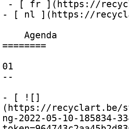
 - [ fr ](https://recyclart.be/fr/agenda)

- [ nl ](https://recycl
    Agenda 

========

01

--

- [ ![]
(https://recyclart.be/s
ng-2022-05-10-185834-33
token=964743c2aa45b2d83