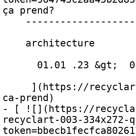
ça prend? 

    ----------------------

    architecture

      01.01 .23 &gt;  01.03 .23  

     ](https://recyclart.be/fr/agenda/quelle-vorm-
ca-prend)

- [ ![](https://recycla
recyclart-003-334x272-q
token=bbecb1fecfca80261