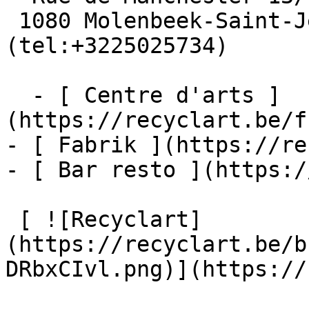
 1080 Molenbeek-Saint-Jean  [+32 2 502 57 34]
(tel:+3225025734)

  - [ Centre d'arts ]
(https://recyclart.be/f
- [ Fabrik ](https://re
- [ Bar resto ](https:/
 [ ![Recyclart]
(https://recyclart.be/b
DRbxCIvl.png)](https://