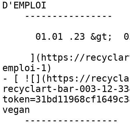
D'EMPLOI 

    ----------------

      01.01 .23 &gt;  03.03 .23  

     ](https://recyclart.be/fr/agenda/offres-d-
emploi-1)

- [ ![](https://recycla
recyclart-bar-003-12-33
token=31bd11968cf1649c3
vegan 

    -----------------
