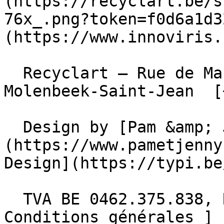
(https://recyclart.be/s
76x_.png?token=f0d6a1d3
(https://www.innoviris.
  Recyclart – Rue de Manchester 13/15 , 1080 
Molenbeek-Saint-Jean  [
  Design by [Pam &amp; Jerry]
(https://www.pametjenny
Design](https://typi.be/
  TVA BE 0462.375.838, RPM Bruxelles  - [ 
Conditions générales ]