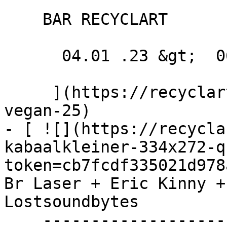
    BAR RECYCLART

      04.01 .23 &gt;  06.01 .23  

     ](https://recyclart.be/fr/agenda/lunch-100-
vegan-25)

- [ ![](https://recycla
kabaalkleiner-334x272-q
token=cb7fcdf335021d978
Br Laser + Eric Kinny +
Lostsoundbytes 

    ----------------------------------------------