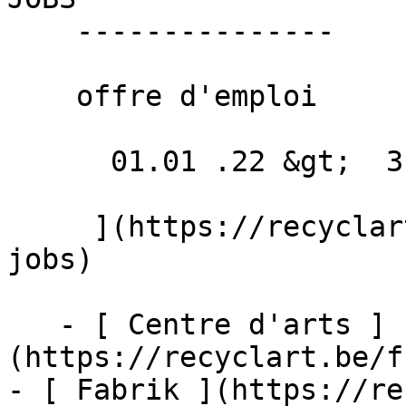
    ---------------

    offre d'emploi

      01.01 .22 &gt;  31.12 .22  

     ](https://recyclart.be/fr/agenda/recyclart-
jobs)

   - [ Centre d'arts ]
(https://recyclart.be/f
- [ Fabrik ](https://re