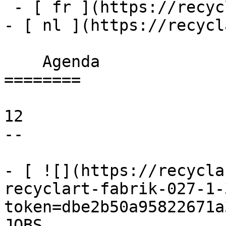
 - [ fr ](https://recyclart.be/fr/agenda)

- [ nl ](https://recycl
    Agenda 

========

12

--

- [ ![](https://recycla
recyclart-fabrik-027-1-
token=dbe2b50a95822671a
JOBS 
