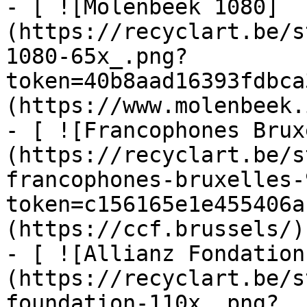
- [ ![Molenbeek 1080]
(https://recyclart.be/s
1080-65x_.png?
token=40b8aad16393fdbca
(https://www.molenbeek.
- [ ![Francophones Brux
(https://recyclart.be/s
francophones-bruxelles-
token=c156165e1e455406a
(https://ccf.brussels/)

- [ ![Allianz Fondation
(https://recyclart.be/s
foundation-110x_.png?