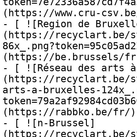
token=7e72336a587cd7f4a
(https://www.cru-csv.be/
- [ ![Region de Bruxell
(https://recyclart.be/s
86x_.png?token=95c05ad2
(https://be.brussels/fr)
- [ ![Réseau des arts à
(https://recyclart.be/s
arts-a-bruxelles-124x_.
token=79a2af92984cd03b6
(https://rabbko.be/fr/)

- [ ![n-Brussel]
(https://recyclart.be/s