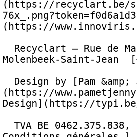
(https://recyclart.be/s
76x_.png?token=f0d6a1d3
(https://www.innoviris.
  Recyclart – Rue de Manchester 13/15 , 1080 
Molenbeek-Saint-Jean  [
  Design by [Pam &amp; Jerry]
(https://www.pametjenny
Design](https://typi.be/
  TVA BE 0462.375.838, RPM Bruxelles  - [ 
Conditions générales ]