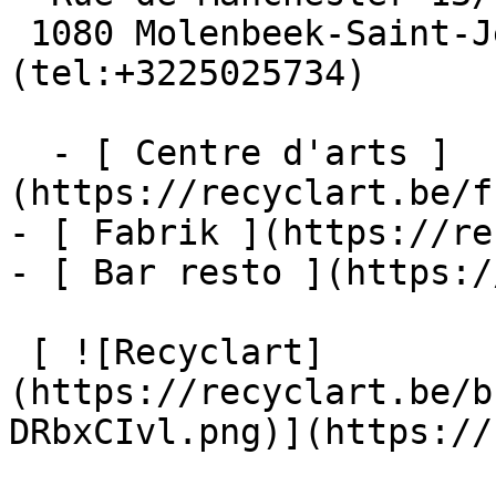
 1080 Molenbeek-Saint-Jean  [+32 2 502 57 34]
(tel:+3225025734)

  - [ Centre d'arts ]
(https://recyclart.be/f
- [ Fabrik ](https://re
- [ Bar resto ](https:/
 [ ![Recyclart]
(https://recyclart.be/b
DRbxCIvl.png)](https://