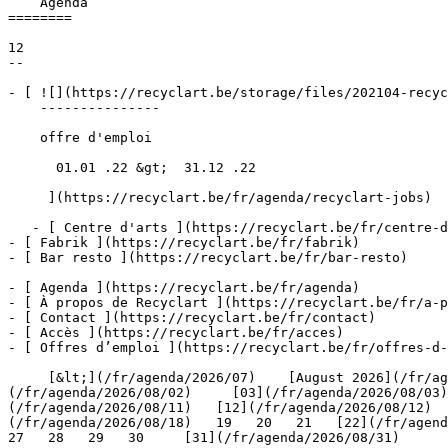
    Agenda 

========

12

--

- [ ![](https://recyclart.be/storage/files/202104-recyc
    ---------------

    offre d'emploi

      01.01 .22 &gt;  31.12 .22  

     ](https://recyclart.be/fr/agenda/recyclart-jobs)

   - [ Centre d'arts ](https://recyclart.be/fr/centre-d-arts)

- [ Fabrik ](https://recyclart.be/fr/fabrik)

- [ Bar resto ](https://recyclart.be/fr/bar-resto)

- [ Agenda ](https://recyclart.be/fr/agenda)

- [ À propos de Recyclart ](https://recyclart.be/fr/a-p
- [ Contact ](https://recyclart.be/fr/contact)

- [ Accès ](https://recyclart.be/fr/acces)

- [ Offres d’emploi ](https://recyclart.be/fr/offres-d-
     [&lt;](/fr/agenda/2026/07)    [August 2026](/fr/agenda/2026/08)    [&gt;](/fr/agenda/2026/09)    L M M J V S D         [01](/fr/agenda/2026/08/01)   [02]
(/fr/agenda/2026/08/02)     [03](/fr/agenda/2026/08/03)
(/fr/agenda/2026/08/11)   [12](/fr/agenda/2026/08/12)  
(/fr/agenda/2026/08/18)   19   20   21   [22](/fr/agenda
27   28   29   30     [31](/fr/agenda/2026/08/31)      