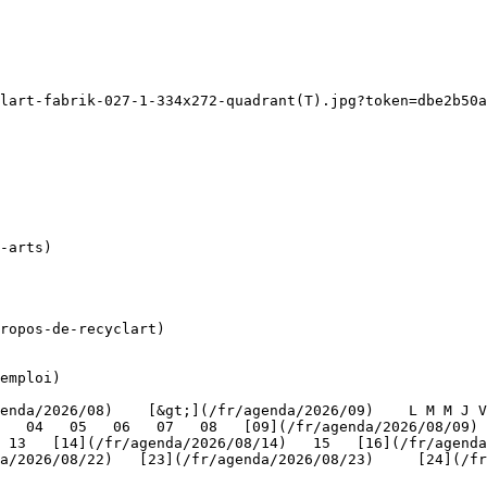
lart-fabrik-027-1-334x272-quadrant(T).jpg?token=dbe2b50a
ropos-de-recyclart)

emploi)

   04   05   06   07   08   [09](/fr/agenda/2026/08/09) 
 13   [14](/fr/agenda/2026/08/14)   15   [16](/fr/agenda
/2026/08/22)   [23](/fr/agenda/2026/08/23)     [24](/fr/a
   
