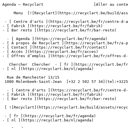
Agenda – Recyclart                      [Aller au conte
     Menu  [![Recyclart](https://recyclart.be/build/assets/recyclart-alt-vuiYlMn5.png)](https://recyclart.be/fr) 

 - [ Centre d'arts ](https://recyclart.be/fr/centre-d-arts)

- [ Fabrik ](https://recyclart.be/fr/fabrik)

- [ Bar resto ](https://recyclart.be/fr/bar-resto)

  - [ Agenda ](https://recyclart.be/fr/agenda)

- [ À propos de Recyclart ](https://recyclart.be/fr/a-p
- [ Contact ](https://recyclart.be/fr/contact)

- [ Accès ](https://recyclart.be/fr/acces)

- [ Offres d’emploi ](https://recyclart.be/fr/offres-d-
   Chercher  Chercher  - [ fr ](https://recyclart.be/fr/agenda)

- [ nl ](https://recyclart.be/nl/agenda)

  Rue de Manchester 13/15

 1080 Molenbeek-Saint-Jean  [+32 2 502 57 34](tel:+3225025734)

  - [ Centre d'arts ](https://recyclart.be/fr/centre-d-arts)

- [ Fabrik ](https://recyclart.be/fr/fabrik)

- [ Bar resto ](https://recyclart.be/fr/bar-resto)

 [ ![Recyclart](https://recyclart.be/build/assets/recyclart-DRbxCIvl.png)](https://recyclart.be/fr) 

 - [ fr ](https://recyclart.be/fr/agenda)

- [ nl ](https://recyclart.be/nl/agenda)
