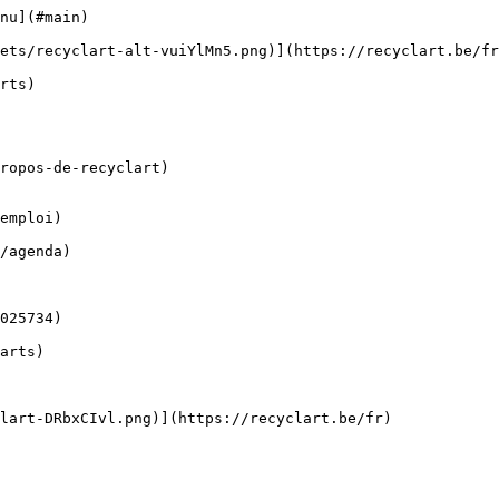
nu](#main) 

ropos-de-recyclart)

emploi)
