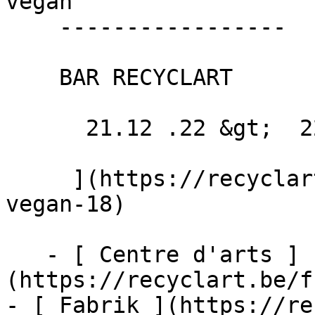
vegan 

    -----------------

    BAR RECYCLART

      21.12 .22 &gt;  22.12 .22  

     ](https://recyclart.be/fr/agenda/lunch-100-
vegan-18)

   - [ Centre d'arts ]
(https://recyclart.be/f
- [ Fabrik ](https://re