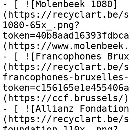
- [ ![Molenbeek 1080]
(https://recyclart.be/s
1080-65x_.png?
token=40b8aad16393fdbca
(https://www.molenbeek.
- [ ![Francophones Brux
(https://recyclart.be/s
francophones-bruxelles-
token=c156165e1e455406a
(https://ccf.brussels/)

- [ ![Allianz Fondation
(https://recyclart.be/s
foundation-110x_.png?