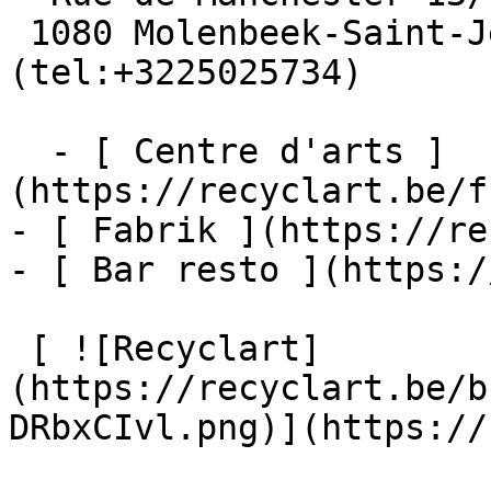
 1080 Molenbeek-Saint-Jean  [+32 2 502 57 34]
(tel:+3225025734)

  - [ Centre d'arts ]
(https://recyclart.be/f
- [ Fabrik ](https://re
- [ Bar resto ](https:/
 [ ![Recyclart]
(https://recyclart.be/b
DRbxCIvl.png)](https://