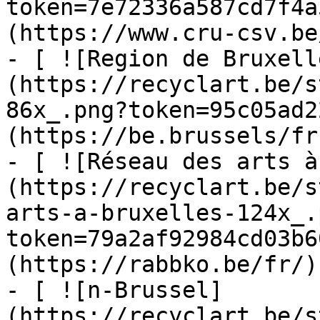
token=7e72336a587cd7f4a
(https://www.cru-csv.be/
- [ ![Region de Bruxell
(https://recyclart.be/s
86x_.png?token=95c05ad2
(https://be.brussels/fr)
- [ ![Réseau des arts à
(https://recyclart.be/s
arts-a-bruxelles-124x_.
token=79a2af92984cd03b6
(https://rabbko.be/fr/)

- [ ![n-Brussel]
(https://recyclart.be/s