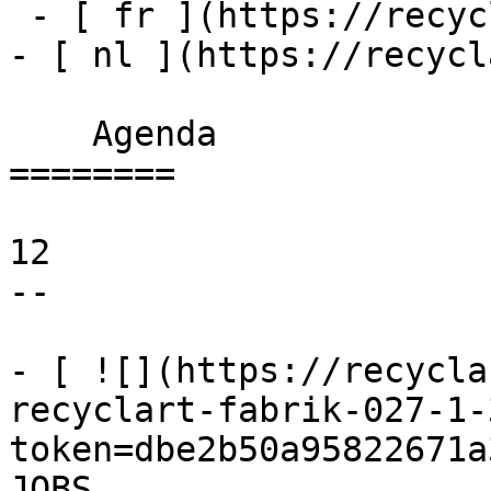
 - [ fr ](https://recyclart.be/fr/agenda)

- [ nl ](https://recycl
    Agenda 

========

12

--

- [ ![](https://recycla
recyclart-fabrik-027-1-
token=dbe2b50a95822671a
JOBS 
