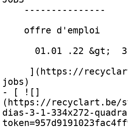
    ---------------

    offre d'emploi

      01.01 .22 &gt;  31.12 .22  

     ](https://recyclart.be/fr/agenda/recyclart-
jobs)

- [ ![]
(https://recyclart.be/s
dias-3-1-334x272-quadra
token=957d9191023fac4ff