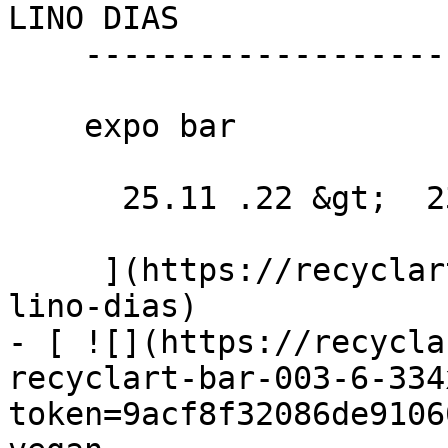
LINO DIAS 

    -------------------

    expo bar

      25.11 .22 &gt;  23.12 .22  

     ](https://recyclart.be/fr/agenda/patricia-
lino-dias)

- [ ![](https://recycla
recyclart-bar-003-6-334
token=9acf8f32086de9106