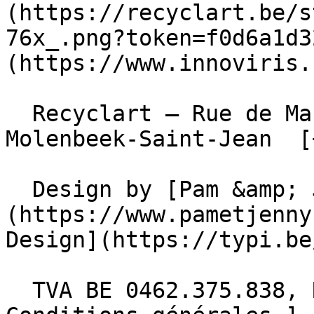
(https://recyclart.be/s
76x_.png?token=f0d6a1d3
(https://www.innoviris.
  Recyclart – Rue de Manchester 13/15 , 1080 
Molenbeek-Saint-Jean  [
  Design by [Pam &amp; Jerry]
(https://www.pametjenny
Design](https://typi.be/
  TVA BE 0462.375.838, RPM Bruxelles  - [ 