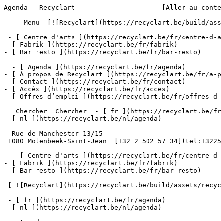
Agenda – Recyclart                      [Aller au conte
     Menu  [![Recyclart](https://recyclart.be/build/assets/recyclart-alt-vuiYlMn5.png)](https://recyclart.be/fr) 

 - [ Centre d'arts ](https://recyclart.be/fr/centre-d-arts)

- [ Fabrik ](https://recyclart.be/fr/fabrik)

- [ Bar resto ](https://recyclart.be/fr/bar-resto)

  - [ Agenda ](https://recyclart.be/fr/agenda)

- [ À propos de Recyclart ](https://recyclart.be/fr/a-p
- [ Contact ](https://recyclart.be/fr/contact)

- [ Accès ](https://recyclart.be/fr/acces)

- [ Offres d’emploi ](https://recyclart.be/fr/offres-d-
   Chercher  Chercher  - [ fr ](https://recyclart.be/fr/agenda)

- [ nl ](https://recyclart.be/nl/agenda)

  Rue de Manchester 13/15

 1080 Molenbeek-Saint-Jean  [+32 2 502 57 34](tel:+3225025734)

  - [ Centre d'arts ](https://recyclart.be/fr/centre-d-arts)

- [ Fabrik ](https://recyclart.be/fr/fabrik)

- [ Bar resto ](https://recyclart.be/fr/bar-resto)

 [ ![Recyclart](https://recyclart.be/build/assets/recyclart-DRbxCIvl.png)](https://recyclart.be/fr) 

 - [ fr ](https://recyclart.be/fr/agenda)

- [ nl ](https://recyclart.be/nl/agenda)
