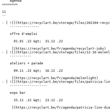
    Agenda 

========

11

--

- [ ![](https://recyclart.be/storage/files/202104-recyc
    ---------------

    offre d'emploi

      01.01 .22 &gt;  31.12 .22  

     ](https://recyclart.be/fr/agenda/recyclart-jobs)

- [ ![](https://recyclart.be/storage/files/12-16-molenl
    -----------

    ateliers + parade

      09.11 .22 &gt;  16.12 .22  

     ](https://recyclart.be/fr/agenda/molenlight)

- [ ![](https://recyclart.be/storage/files/patricia-lin
    -------------------

    expo bar

      25.11 .22 &gt;  23.12 .22  

     ](https://recyclart.be/fr/agenda/patricia-lino-dias)
