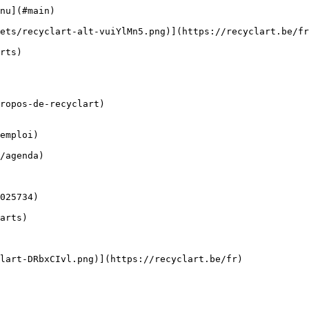
nu](#main) 

ropos-de-recyclart)

emploi)
