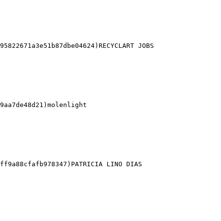
95822671a3e51b87dbe04624)RECYCLART JOBS 

9aa7de48d21)molenlight 

ff9a88cfafb978347)PATRICIA LINO DIAS 
