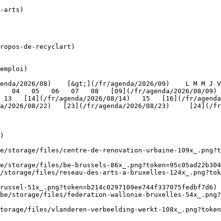
ropos-de-recyclart)

emploi)

   04   05   06   07   08   [09](/fr/agenda/2026/08/09) 
 13   [14](/fr/agenda/2026/08/14)   15   [16](/fr/agenda
/2026/08/22)   [23](/fr/agenda/2026/08/23)     [24](/fr/a
   

)

be/storage/files/centre-de-renovation-urbaine-109x_.png?t
e/storage/files/be-brussels-86x_.png?token=95c05ad22b304
/storage/files/reseau-des-arts-a-bruxelles-124x_.png?tok
russel-51x_.png?token=b214c0297109ee744f337075fedbf7d6) 
be/storage/files/federation-wallonie-bruxelles-54x_.png?
torage/files/vlanderen-verbeelding-werkt-108x_.png?toke