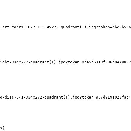
lart-fabrik-027-1-334x272-quadrant(T).jpg?token=dbe2b50a
ight-334x272-quadrant(T).jpg?token=0ba5b6313f886b0e78882
o-dias-3-1-334x272-quadrant(T).jpg?token=957d9191023fac4