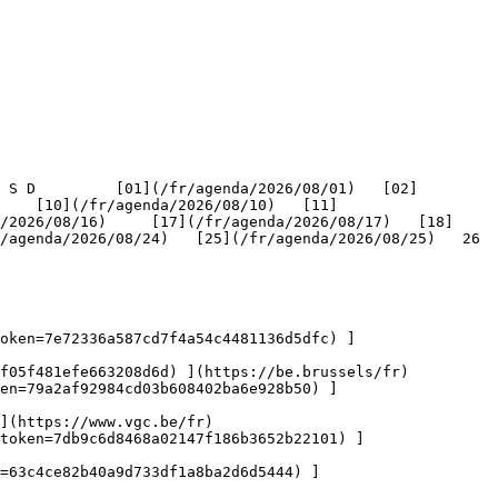
    [10](/fr/agenda/2026/08/10)   [11]
/2026/08/16)     [17](/fr/agenda/2026/08/17)   [18]
genda/2026/08/24)   [25](/fr/agenda/2026/08/25)   26   
oken=7e72336a587cd7f4a54c4481136d5dfc) ]
f05f481efe663208d6d) ](https://be.brussels/fr)

en=79a2af92984cd03b608402ba6e928b50) ]
](https://www.vgc.be/fr)

token=7db9c6d8468a02147f186b3652b22101) ]
n=63c4ce82b40a9d733df1a8ba2d6d5444) ]