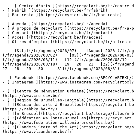
   - [ Centre d'arts ](https://recyclart.be/fr/centre-d-arts)

- [ Fabrik ](https://recyclart.be/fr/fabrik)

- [ Bar resto ](https://recyclart.be/fr/bar-resto)

- [ Agenda ](https://recyclart.be/fr/agenda)

- [ À propos de Recyclart ](https://recyclart.be/fr/a-p
- [ Contact ](https://recyclart.be/fr/contact)

- [ Accès ](https://recyclart.be/fr/acces)

- [ Offres d’emploi ](https://recyclart.be/fr/offres-d-
     [&lt;](/fr/agenda/2026/07)    [August 2026](/fr/agenda/2026/08)    [&gt;](/fr/agenda/2026/09)    L M M J V S D         [01](/fr/agenda/2026/08/01)   [02]
(/fr/agenda/2026/08/02)     [03](/fr/agenda/2026/08/03)
(/fr/agenda/2026/08/11)   [12](/fr/agenda/2026/08/12)  
(/fr/agenda/2026/08/18)   19   20   21   [22](/fr/agenda
27   28   29   30     [31](/fr/agenda/2026/08/31)      
 - [ Facebook ](https://www.facebook.com/RECYCLARTBXL/)

- [ Instagram ](https://www.instagram.com/recyclartbxl/
- [ ![Centre de Rénovation Urbaine](https://recyclart.
(https://www.cru-csv.be/)

- [ ![Region de Bruxelles-Capitale](https://recyclart.b
- [ ![Réseau des arts à Bruxelles](https://recyclart.be
(https://rabbko.be/fr/)

- [ ![n-Brussel](https://recyclart.be/storage/files/n-b
- [ ![Fédération Wallonie-Bruxelles](https://recyclart.
(https://www.federation-wallonie-bruxelles.be/)

- [ ![Flanders State of the Art](https://recyclart.be/s
(https://www.vlaanderen.be/fr)
