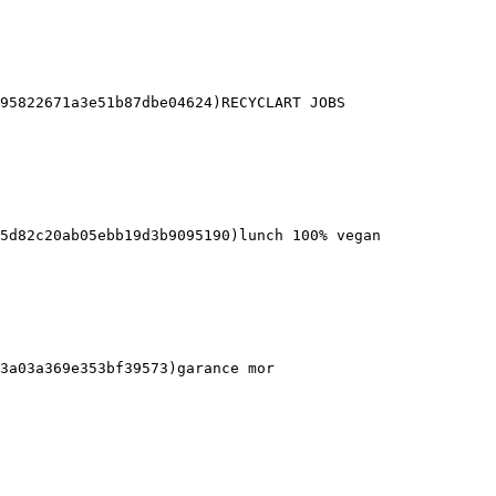
95822671a3e51b87dbe04624)RECYCLART JOBS 

5d82c20ab05ebb19d3b9095190)lunch 100% vegan 

3a03a369e353bf39573)garance mor 
