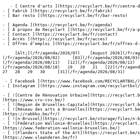
   - [ Centre d'arts ](https://recyclart.be/fr/centre-d-arts)

- [ Fabrik ](https://recyclart.be/fr/fabrik)

- [ Bar resto ](https://recyclart.be/fr/bar-resto)

- [ Agenda ](https://recyclart.be/fr/agenda)

- [ À propos de Recyclart ](https://recyclart.be/fr/a-p
- [ Contact ](https://recyclart.be/fr/contact)

- [ Accès ](https://recyclart.be/fr/acces)

- [ Offres d’emploi ](https://recyclart.be/fr/offres-d-
     [&lt;](/fr/agenda/2026/07)    [August 2026](/fr/agenda/2026/08)    [&gt;](/fr/agenda/2026/09)    L M M J V S D         [01](/fr/agenda/2026/08/01)   [02]
(/fr/agenda/2026/08/02)     [03](/fr/agenda/2026/08/03)
(/fr/agenda/2026/08/11)   [12](/fr/agenda/2026/08/12)  
(/fr/agenda/2026/08/18)   19   20   21   [22](/fr/agenda
27   28   29   30     [31](/fr/agenda/2026/08/31)      
 - [ Facebook ](https://www.facebook.com/RECYCLARTBXL/)

- [ Instagram ](https://www.instagram.com/recyclartbxl/
- [ ![Centre de Rénovation Urbaine](https://recyclart.
(https://www.cru-csv.be/)

- [ ![Region de Bruxelles-Capitale](https://recyclart.b
- [ ![Réseau des arts à Bruxelles](https://recyclart.be
(https://rabbko.be/fr/)

- [ ![n-Brussel](https://recyclart.be/storage/files/n-b
- [ ![Fédération Wallonie-Bruxelles](https://recyclart.
(https://www.federation-wallonie-bruxelles.be/)

- [ ![Flanders State of the Art](https://recyclart.be/s
(https://www.vlaanderen.be/fr)
