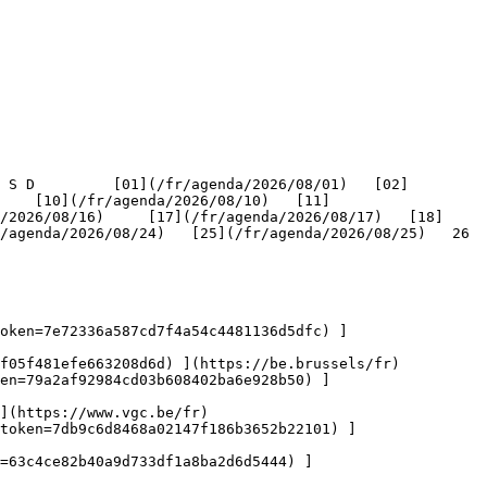
    [10](/fr/agenda/2026/08/10)   [11]
/2026/08/16)     [17](/fr/agenda/2026/08/17)   [18]
genda/2026/08/24)   [25](/fr/agenda/2026/08/25)   26   
oken=7e72336a587cd7f4a54c4481136d5dfc) ]
f05f481efe663208d6d) ](https://be.brussels/fr)

en=79a2af92984cd03b608402ba6e928b50) ]
](https://www.vgc.be/fr)

token=7db9c6d8468a02147f186b3652b22101) ]
n=63c4ce82b40a9d733df1a8ba2d6d5444) ]