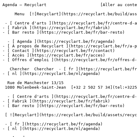
Agenda – Recyclart                      [Aller au conte
     Menu  [![Recyclart](https://recyclart.be/build/assets/recyclart-alt-vuiYlMn5.png)](https://recyclart.be/fr) 

 - [ Centre d'arts ](https://recyclart.be/fr/centre-d-arts)

- [ Fabrik ](https://recyclart.be/fr/fabrik)

- [ Bar resto ](https://recyclart.be/fr/bar-resto)

  - [ Agenda ](https://recyclart.be/fr/agenda)

- [ À propos de Recyclart ](https://recyclart.be/fr/a-p
- [ Contact ](https://recyclart.be/fr/contact)

- [ Accès ](https://recyclart.be/fr/acces)

- [ Offres d’emploi ](https://recyclart.be/fr/offres-d-
   Chercher  Chercher  - [ fr ](https://recyclart.be/fr/agenda)

- [ nl ](https://recyclart.be/nl/agenda)

  Rue de Manchester 13/15

 1080 Molenbeek-Saint-Jean  [+32 2 502 57 34](tel:+3225025734)

  - [ Centre d'arts ](https://recyclart.be/fr/centre-d-arts)

- [ Fabrik ](https://recyclart.be/fr/fabrik)

- [ Bar resto ](https://recyclart.be/fr/bar-resto)

 [ ![Recyclart](https://recyclart.be/build/assets/recyclart-DRbxCIvl.png)](https://recyclart.be/fr) 

 - [ fr ](https://recyclart.be/fr/agenda)

- [ nl ](https://recyclart.be/nl/agenda)
