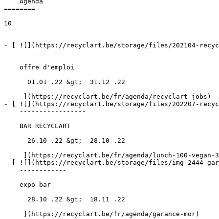
    Agenda 

========

10

--

- [ ![](https://recyclart.be/storage/files/202104-recyc
    ---------------

    offre d'emploi

      01.01 .22 &gt;  31.12 .22  

     ](https://recyclart.be/fr/agenda/recyclart-jobs)

- [ ![](https://recyclart.be/storage/files/202207-recyc
    -----------------

    BAR RECYCLART

      26.10 .22 &gt;  28.10 .22  

     ](https://recyclart.be/fr/agenda/lunch-100-vegan-3)

- [ ![](https://recyclart.be/storage/files/img-2444-gar
    ------------

    expo bar

      28.10 .22 &gt;  18.11 .22  

     ](https://recyclart.be/fr/agenda/garance-mor)
