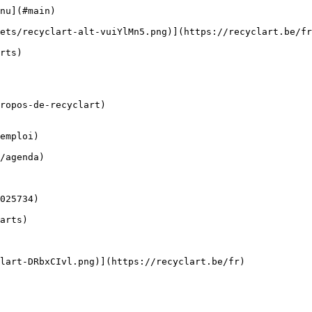
nu](#main) 

ropos-de-recyclart)

emploi)
