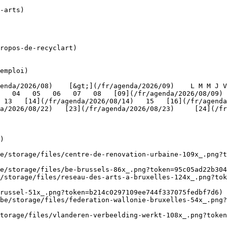
ropos-de-recyclart)

emploi)

   04   05   06   07   08   [09](/fr/agenda/2026/08/09) 
 13   [14](/fr/agenda/2026/08/14)   15   [16](/fr/agenda
/2026/08/22)   [23](/fr/agenda/2026/08/23)     [24](/fr/a
   

)

be/storage/files/centre-de-renovation-urbaine-109x_.png?t
e/storage/files/be-brussels-86x_.png?token=95c05ad22b304
/storage/files/reseau-des-arts-a-bruxelles-124x_.png?tok
russel-51x_.png?token=b214c0297109ee744f337075fedbf7d6) 
be/storage/files/federation-wallonie-bruxelles-54x_.png?
torage/files/vlanderen-verbeelding-werkt-108x_.png?toke