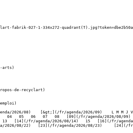
lart-fabrik-027-1-334x272-quadrant(T).jpg?token=dbe2b50a
ropos-de-recyclart)

emploi)

   04   05   06   07   08   [09](/fr/agenda/2026/08/09) 
 13   [14](/fr/agenda/2026/08/14)   15   [16](/fr/agenda
/2026/08/22)   [23](/fr/agenda/2026/08/23)     [24](/fr/a
   
