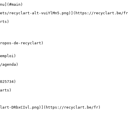
nu](#main) 

ropos-de-recyclart)

emploi)
