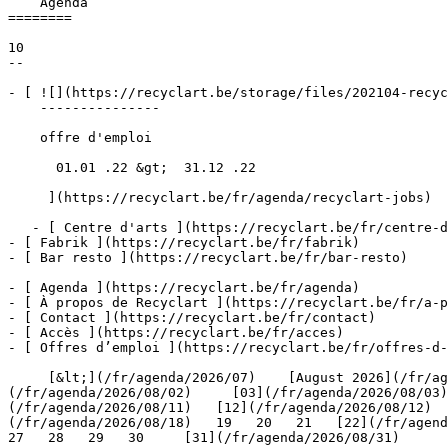
    Agenda 

========

10

--

- [ ![](https://recyclart.be/storage/files/202104-recyc
    ---------------

    offre d'emploi

      01.01 .22 &gt;  31.12 .22  

     ](https://recyclart.be/fr/agenda/recyclart-jobs)

   - [ Centre d'arts ](https://recyclart.be/fr/centre-d-arts)

- [ Fabrik ](https://recyclart.be/fr/fabrik)

- [ Bar resto ](https://recyclart.be/fr/bar-resto)

- [ Agenda ](https://recyclart.be/fr/agenda)

- [ À propos de Recyclart ](https://recyclart.be/fr/a-p
- [ Contact ](https://recyclart.be/fr/contact)

- [ Accès ](https://recyclart.be/fr/acces)

- [ Offres d’emploi ](https://recyclart.be/fr/offres-d-
     [&lt;](/fr/agenda/2026/07)    [August 2026](/fr/agenda/2026/08)    [&gt;](/fr/agenda/2026/09)    L M M J V S D         [01](/fr/agenda/2026/08/01)   [02]
(/fr/agenda/2026/08/02)     [03](/fr/agenda/2026/08/03)
(/fr/agenda/2026/08/11)   [12](/fr/agenda/2026/08/12)  
(/fr/agenda/2026/08/18)   19   20   21   [22](/fr/agenda
27   28   29   30     [31](/fr/agenda/2026/08/31)      