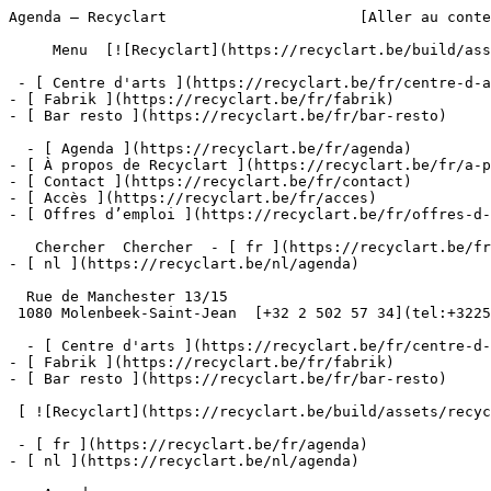
Agenda – Recyclart                      [Aller au conte
     Menu  [![Recyclart](https://recyclart.be/build/assets/recyclart-alt-vuiYlMn5.png)](https://recyclart.be/fr) 

 - [ Centre d'arts ](https://recyclart.be/fr/centre-d-arts)

- [ Fabrik ](https://recyclart.be/fr/fabrik)

- [ Bar resto ](https://recyclart.be/fr/bar-resto)

  - [ Agenda ](https://recyclart.be/fr/agenda)

- [ À propos de Recyclart ](https://recyclart.be/fr/a-p
- [ Contact ](https://recyclart.be/fr/contact)

- [ Accès ](https://recyclart.be/fr/acces)

- [ Offres d’emploi ](https://recyclart.be/fr/offres-d-
   Chercher  Chercher  - [ fr ](https://recyclart.be/fr/agenda)

- [ nl ](https://recyclart.be/nl/agenda)

  Rue de Manchester 13/15

 1080 Molenbeek-Saint-Jean  [+32 2 502 57 34](tel:+3225025734)

  - [ Centre d'arts ](https://recyclart.be/fr/centre-d-arts)

- [ Fabrik ](https://recyclart.be/fr/fabrik)

- [ Bar resto ](https://recyclart.be/fr/bar-resto)

 [ ![Recyclart](https://recyclart.be/build/assets/recyclart-DRbxCIvl.png)](https://recyclart.be/fr) 

 - [ fr ](https://recyclart.be/fr/agenda)

- [ nl ](https://recyclart.be/nl/agenda)
