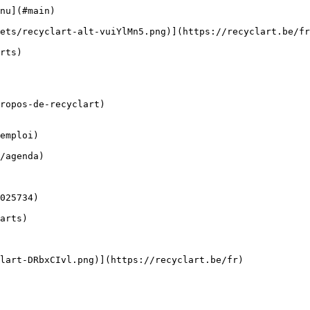
nu](#main) 

ropos-de-recyclart)

emploi)
