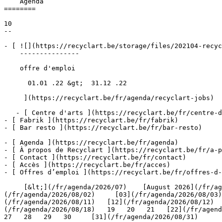
    Agenda 

========

10

--

- [ ![](https://recyclart.be/storage/files/202104-recyc
    ---------------

    offre d'emploi

      01.01 .22 &gt;  31.12 .22  

     ](https://recyclart.be/fr/agenda/recyclart-jobs)

   - [ Centre d'arts ](https://recyclart.be/fr/centre-d-arts)

- [ Fabrik ](https://recyclart.be/fr/fabrik)

- [ Bar resto ](https://recyclart.be/fr/bar-resto)

- [ Agenda ](https://recyclart.be/fr/agenda)

- [ À propos de Recyclart ](https://recyclart.be/fr/a-p
- [ Contact ](https://recyclart.be/fr/contact)

- [ Accès ](https://recyclart.be/fr/acces)

- [ Offres d’emploi ](https://recyclart.be/fr/offres-d-
     [&lt;](/fr/agenda/2026/07)    [August 2026](/fr/agenda/2026/08)    [&gt;](/fr/agenda/2026/09)    L M M J V S D         [01](/fr/agenda/2026/08/01)   [02]
(/fr/agenda/2026/08/02)     [03](/fr/agenda/2026/08/03)
(/fr/agenda/2026/08/11)   [12](/fr/agenda/2026/08/12)  
(/fr/agenda/2026/08/18)   19   20   21   [22](/fr/agenda
27   28   29   30     [31](/fr/agenda/2026/08/31)      