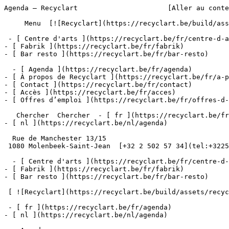
Agenda – Recyclart                      [Aller au conte
     Menu  [![Recyclart](https://recyclart.be/build/assets/recyclart-alt-vuiYlMn5.png)](https://recyclart.be/fr) 

 - [ Centre d'arts ](https://recyclart.be/fr/centre-d-arts)

- [ Fabrik ](https://recyclart.be/fr/fabrik)

- [ Bar resto ](https://recyclart.be/fr/bar-resto)

  - [ Agenda ](https://recyclart.be/fr/agenda)

- [ À propos de Recyclart ](https://recyclart.be/fr/a-p
- [ Contact ](https://recyclart.be/fr/contact)

- [ Accès ](https://recyclart.be/fr/acces)

- [ Offres d’emploi ](https://recyclart.be/fr/offres-d-
   Chercher  Chercher  - [ fr ](https://recyclart.be/fr/agenda)

- [ nl ](https://recyclart.be/nl/agenda)

  Rue de Manchester 13/15

 1080 Molenbeek-Saint-Jean  [+32 2 502 57 34](tel:+3225025734)

  - [ Centre d'arts ](https://recyclart.be/fr/centre-d-arts)

- [ Fabrik ](https://recyclart.be/fr/fabrik)

- [ Bar resto ](https://recyclart.be/fr/bar-resto)

 [ ![Recyclart](https://recyclart.be/build/assets/recyclart-DRbxCIvl.png)](https://recyclart.be/fr) 

 - [ fr ](https://recyclart.be/fr/agenda)

- [ nl ](https://recyclart.be/nl/agenda)
