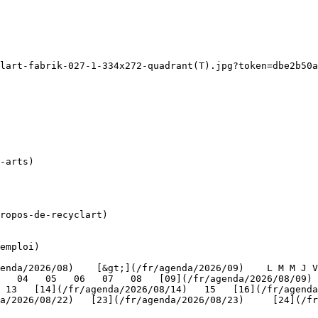
lart-fabrik-027-1-334x272-quadrant(T).jpg?token=dbe2b50a
ropos-de-recyclart)

emploi)

   04   05   06   07   08   [09](/fr/agenda/2026/08/09) 
 13   [14](/fr/agenda/2026/08/14)   15   [16](/fr/agenda
/2026/08/22)   [23](/fr/agenda/2026/08/23)     [24](/fr/a
   
