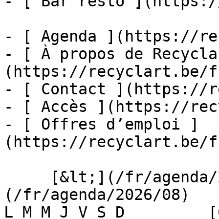
- [ Bar resto ](https:/
- [ Agenda ](https://re
- [ À propos de Recycla
(https://recyclart.be/f
- [ Contact ](https://r
- [ Accès ](https://rec
- [ Offres d’emploi ]
(https://recyclart.be/f
     [&lt;](/fr/agenda/2026/07)    [August 2026]
(/fr/agenda/2026/08)    [
L M M J V S D         [0