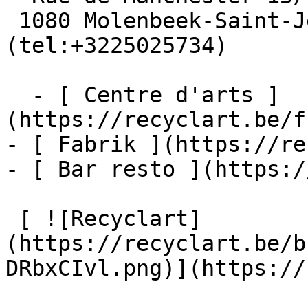
 1080 Molenbeek-Saint-Jean  [+32 2 502 57 34]
(tel:+3225025734)

  - [ Centre d'arts ]
(https://recyclart.be/f
- [ Fabrik ](https://re
- [ Bar resto ](https:/
 [ ![Recyclart]
(https://recyclart.be/b
DRbxCIvl.png)](https://