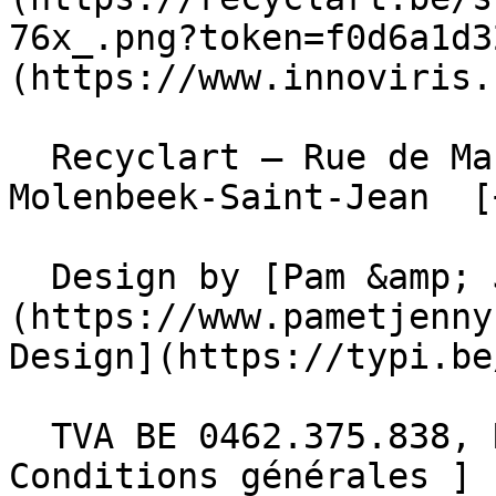
76x_.png?token=f0d6a1d3
(https://www.innoviris.
  Recyclart – Rue de Manchester 13/15 , 1080 
Molenbeek-Saint-Jean  [
  Design by [Pam &amp; Jerry]
(https://www.pametjenny
Design](https://typi.be/
  TVA BE 0462.375.838, RPM Bruxelles  - [ 
Conditions générales ]