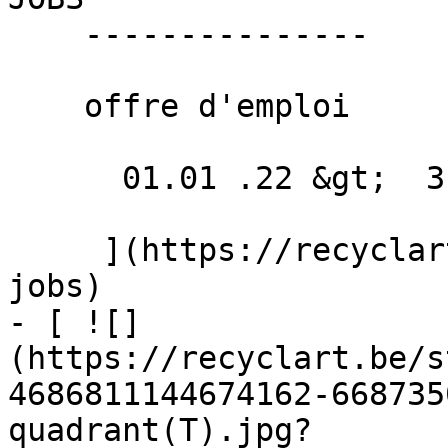
    ---------------

    offre d'emploi

      01.01 .22 &gt;  31.12 .22  

     ](https://recyclart.be/fr/agenda/recyclart-
jobs)

- [ ![]
(https://recyclart.be/s
4686811144674162-668735
quadrant(T).jpg?