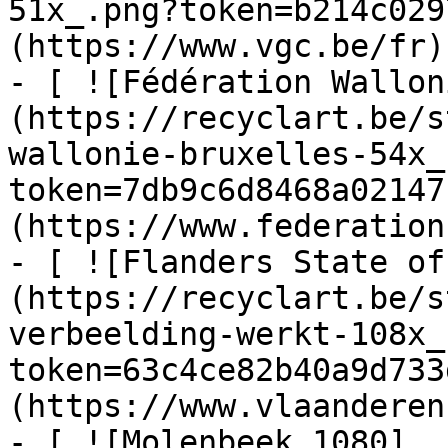
51x_.png?token=b214c029
(https://www.vgc.be/fr)

- [ ![Fédération Wallon
(https://recyclart.be/s
wallonie-bruxelles-54x_
token=7db9c6d8468a02147
(https://www.federation
- [ ![Flanders State of
(https://recyclart.be/s
verbeelding-werkt-108x_
token=63c4ce82b40a9d733
(https://www.vlaanderen
- [ ![Molenbeek 1080]