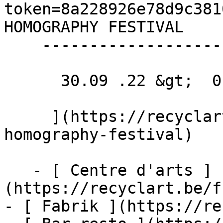
token=8a228926e78d9c381
HOMOGRAPHY FESTIVAL 

    -------------------------------

      30.09 .22 &gt;  01.10 .22  

     ](https://recyclart.be/fr/agenda/homografia-
homography-festival)

   - [ Centre d'arts ]
(https://recyclart.be/f
- [ Fabrik ](https://re