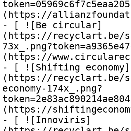
token=05969c6f7c5eaa205
(https://allianzfoundat
- [ ![Be circular]
(https://recyclart.be/s
73x_.png?token=a9365e47
(https://www.circularec
- [ ![Shifting economy]
(https://recyclart.be/s
economy-174x_.png?
token=2e83ac890214ae804
(https://shiftingeconom
- [ ![Innoviris]
(https://recyclart.be/s