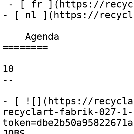
 - [ fr ](https://recyclart.be/fr/agenda)

- [ nl ](https://recycl
    Agenda 

========

10

--

- [ ![](https://recycla
recyclart-fabrik-027-1-
token=dbe2b50a95822671a
JOBS 
