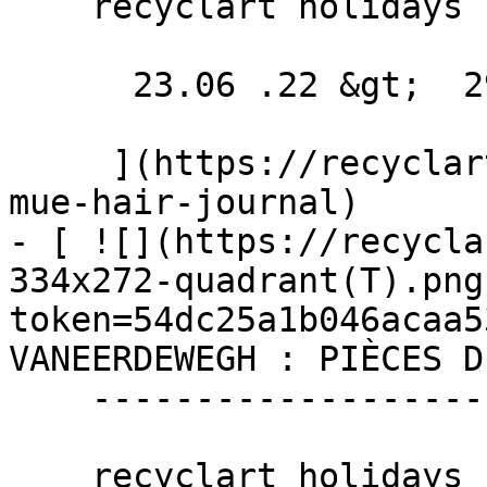
    recyclart holidays EXPO + INTERVENTIONS

      23.06 .22 &gt;  29.07 .22  

     ](https://recyclart.be/fr/agenda/ash-perier-
mue-hair-journal)

- [ ![](https://recycla
334x272-quadrant(T).png
token=54dc25a1b046acaa5
VANEERDEWEGH : PIÈCES D
    ------------------------------------------

    recyclart holidays EXPO
