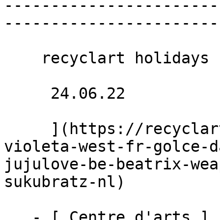
-----------------------
-----------------------
    recyclart holidays

     24.06.22 

     ](https://recyclart.be/fr/agenda/losebumps-w-
violeta-west-fr-golce-d
jujulove-be-beatrix-wea
sukubratz-nl)

   - [ Centre d'arts ]