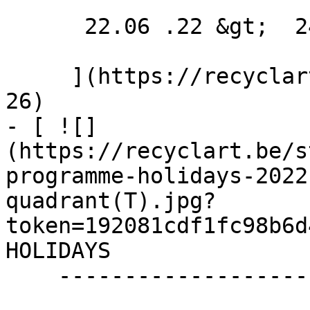
      22.06 .22 &gt;  24.06 .22  

     ](https://recyclart.be/fr/agenda/bar-resto-
26)

- [ ![]
(https://recyclart.be/s
programme-holidays-2022
quadrant(T).jpg?
token=192081cdf1fc98b6d
HOLIDAYS 

    -------------------
