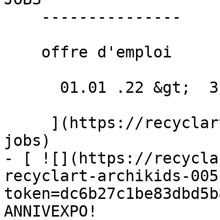
    ---------------

    offre d'emploi

      01.01 .22 &gt;  31.12 .22  

     ](https://recyclart.be/fr/agenda/recyclart-
jobs)

- [ ![](https://recycla
recyclart-archikids-005
token=dc6b27c1be83dbd5b
ANNIVEXPO! 
