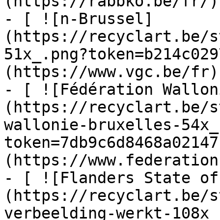
(https://rabbko.be/fr/)

- [ ![n-Brussel]
(https://recyclart.be/s
51x_.png?token=b214c029
(https://www.vgc.be/fr)

- [ ![Fédération Wallon
(https://recyclart.be/s
wallonie-bruxelles-54x_
token=7db9c6d8468a02147
(https://www.federation
- [ ![Flanders State of
(https://recyclart.be/s
verbeelding-werkt-108x_