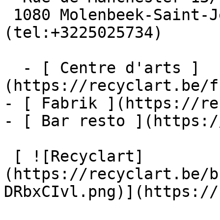
 1080 Molenbeek-Saint-Jean  [+32 2 502 57 34]
(tel:+3225025734)

  - [ Centre d'arts ]
(https://recyclart.be/f
- [ Fabrik ](https://re
- [ Bar resto ](https:/
 [ ![Recyclart]
(https://recyclart.be/b
DRbxCIvl.png)](https://