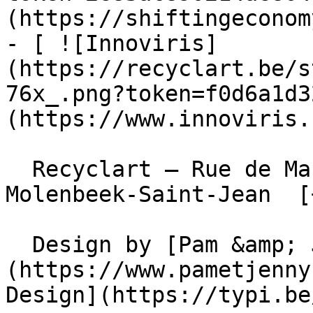
(https://shiftingeconom
- [ ![Innoviris]
(https://recyclart.be/s
76x_.png?token=f0d6a1d3
(https://www.innoviris.
  Recyclart – Rue de Manchester 13/15 , 1080 
Molenbeek-Saint-Jean  [
  Design by [Pam &amp; Jerry]
(https://www.pametjenny
Design](https://typi.be/