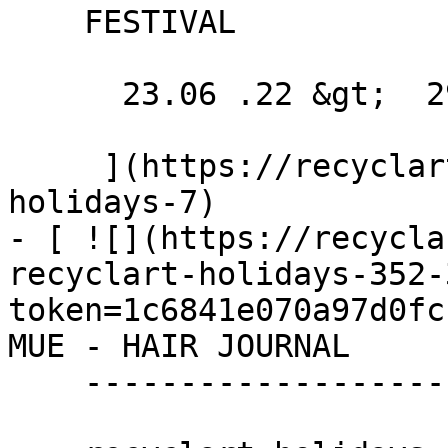
    FESTIVAL

      23.06 .22 &gt;  29.07 .22  

     ](https://recyclart.be/fr/agenda/recyclart-
holidays-7)

- [ ![](https://recycla
recyclart-holidays-352-
token=1c6841e070a97d0fc
MUE - HAIR JOURNAL 

    -------------------------------
