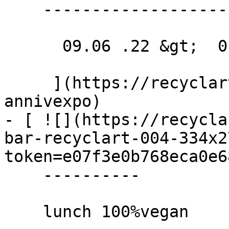
    ---------------------

      09.06 .22 &gt;  01.07 .22  

     ](https://recyclart.be/fr/agenda/archikids-
annivexpo)

- [ ![](https://recycla
bar-recyclart-004-334x2
token=e07f3e0b768eca0e6
    ----------

    lunch 100%vegan
