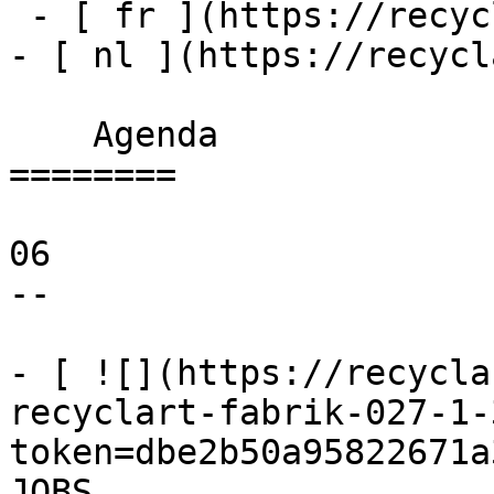
 - [ fr ](https://recyclart.be/fr/agenda)

- [ nl ](https://recycl
    Agenda 

========

06

--

- [ ![](https://recycla
recyclart-fabrik-027-1-
token=dbe2b50a95822671a
JOBS 
