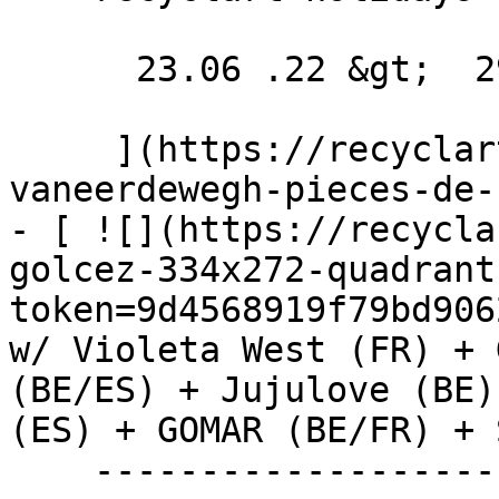
      23.06 .22 &gt;  29.07 .22  

     ](https://recyclart.be/fr/agenda/yente-
vaneerdewegh-pieces-de-
- [ ![](https://recycla
golcez-334x272-quadrant
token=9d4568919f79bd906
w/ Violeta West (FR) + 
(BE/ES) + Jujulove (BE)
(ES) + GOMAR (BE/FR) + 
    ----------------------------------------------