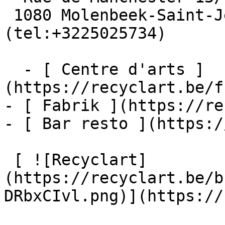
 1080 Molenbeek-Saint-Jean  [+32 2 502 57 34]
(tel:+3225025734)

  - [ Centre d'arts ]
(https://recyclart.be/f
- [ Fabrik ](https://re
- [ Bar resto ](https:/
 [ ![Recyclart]
(https://recyclart.be/b
DRbxCIvl.png)](https://