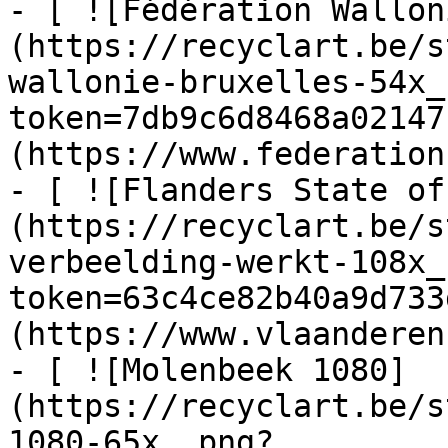
- [ ![Fédération Wallon
(https://recyclart.be/s
wallonie-bruxelles-54x_
token=7db9c6d8468a02147
(https://www.federation
- [ ![Flanders State of
(https://recyclart.be/s
verbeelding-werkt-108x_
token=63c4ce82b40a9d733
(https://www.vlaanderen
- [ ![Molenbeek 1080]
(https://recyclart.be/s
1080-65x_.png?