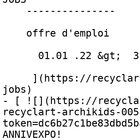
    ---------------

    offre d'emploi

      01.01 .22 &gt;  31.12 .22  

     ](https://recyclart.be/fr/agenda/recyclart-
jobs)

- [ ![](https://recycla
recyclart-archikids-005
token=dc6b27c1be83dbd5b
ANNIVEXPO! 
