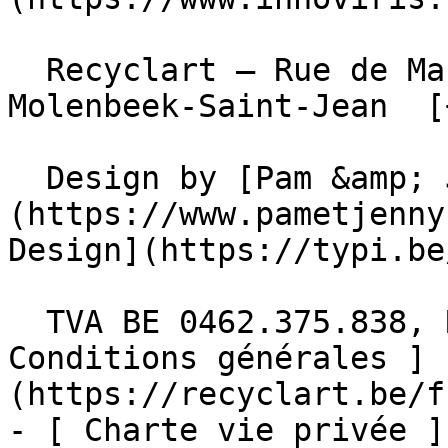
  Recyclart – Rue de Manchester 13/15 , 1080 
Molenbeek-Saint-Jean  [
  Design by [Pam &amp; Jerry]
(https://www.pametjenny
Design](https://typi.be/
  TVA BE 0462.375.838, RPM Bruxelles  - [ 
Conditions générales ]
(https://recyclart.be/f
- [ Charte vie privée ]