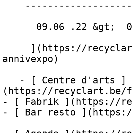
    ---------------------

      09.06 .22 &gt;  01.07 .22  

     ](https://recyclart.be/fr/agenda/archikids-
annivexpo)

   - [ Centre d'arts ]
(https://recyclart.be/f
- [ Fabrik ](https://re
- [ Bar resto ](https:/