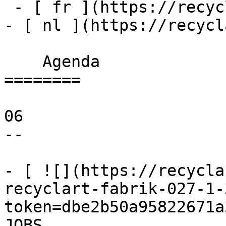
 - [ fr ](https://recyclart.be/fr/agenda)

- [ nl ](https://recycl
    Agenda 

========

06

--

- [ ![](https://recycla
recyclart-fabrik-027-1-
token=dbe2b50a95822671a
JOBS 
