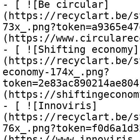
- [ ![Be circular]
(https://recyclart.be/s
73x_.png?token=a9365e47
(https://www.circularec
- [ ![Shifting economy]
(https://recyclart.be/s
economy-174x_.png?
token=2e83ac890214ae804
(https://shiftingeconom
- [ ![Innoviris]
(https://recyclart.be/s
76x_.png?token=f0d6a1d3
(https://www.innoviris.