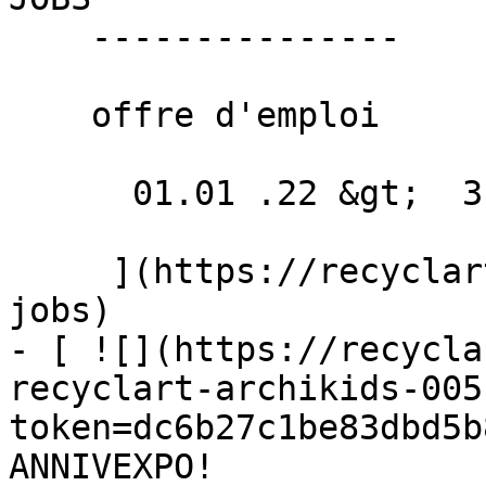
    ---------------

    offre d'emploi

      01.01 .22 &gt;  31.12 .22  

     ](https://recyclart.be/fr/agenda/recyclart-
jobs)

- [ ![](https://recycla
recyclart-archikids-005
token=dc6b27c1be83dbd5b
ANNIVEXPO! 
