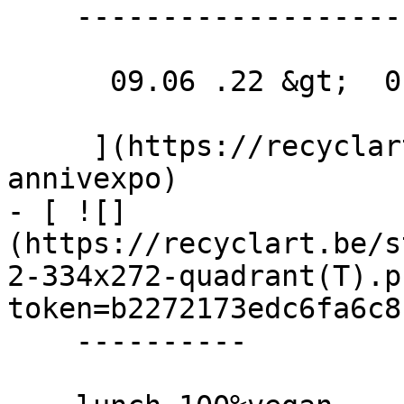
    ---------------------

      09.06 .22 &gt;  01.07 .22  

     ](https://recyclart.be/fr/agenda/archikids-
annivexpo)

- [ ![]
(https://recyclart.be/s
2-334x272-quadrant(T).p
token=b2272173edc6fa6c8
    ----------
