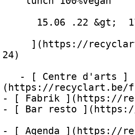
    lunch 100%vegan

      15.06 .22 &gt;  17.06 .22  

     ](https://recyclart.be/fr/agenda/bar-resto-
24)

   - [ Centre d'arts ]
(https://recyclart.be/f
- [ Fabrik ](https://re
- [ Bar resto ](https:/
- [ Agenda ](https://re