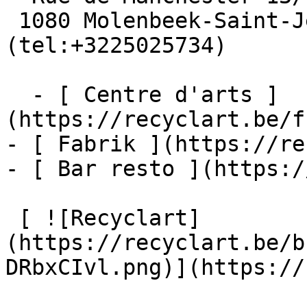
 1080 Molenbeek-Saint-Jean  [+32 2 502 57 34]
(tel:+3225025734)

  - [ Centre d'arts ]
(https://recyclart.be/f
- [ Fabrik ](https://re
- [ Bar resto ](https:/
 [ ![Recyclart]
(https://recyclart.be/b
DRbxCIvl.png)](https://