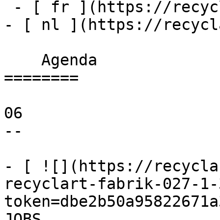
 - [ fr ](https://recyclart.be/fr/agenda)

- [ nl ](https://recycl
    Agenda 

========

06

--

- [ ![](https://recycla
recyclart-fabrik-027-1-
token=dbe2b50a95822671a
JOBS 
