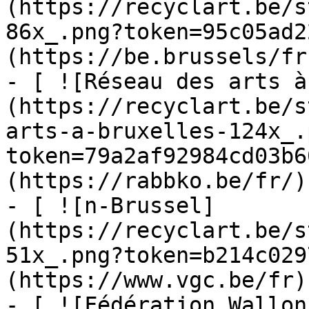
(https://recyclart.be/s
86x_.png?token=95c05ad2
(https://be.brussels/fr)
- [ ![Réseau des arts à
(https://recyclart.be/s
arts-a-bruxelles-124x_.
token=79a2af92984cd03b6
(https://rabbko.be/fr/)

- [ ![n-Brussel]
(https://recyclart.be/s
51x_.png?token=b214c029
(https://www.vgc.be/fr)

- [ ![Fédération Wallon