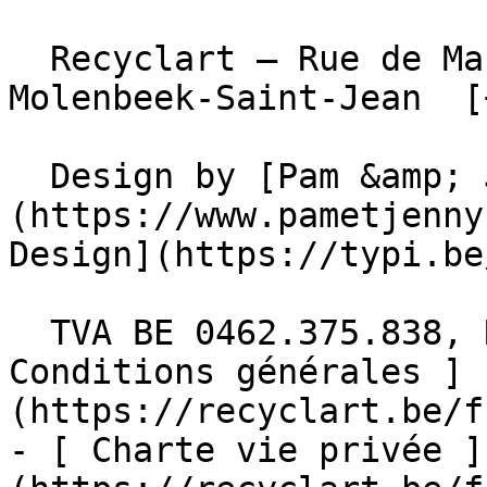
  Recyclart – Rue de Manchester 13/15 , 1080 
Molenbeek-Saint-Jean  [
  Design by [Pam &amp; Jerry]
(https://www.pametjenny
Design](https://typi.be/
  TVA BE 0462.375.838, RPM Bruxelles  - [ 
Conditions générales ]
(https://recyclart.be/f
- [ Charte vie privée ]