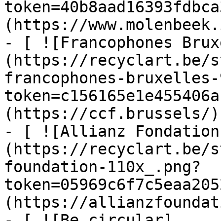
token=40b8aad16393fdbca
(https://www.molenbeek.
- [ ![Francophones Brux
(https://recyclart.be/s
francophones-bruxelles-
token=c156165e1e455406a
(https://ccf.brussels/)

- [ ![Allianz Fondation
(https://recyclart.be/s
foundation-110x_.png?
token=05969c6f7c5eaa205
(https://allianzfoundat
- [ ![Be circular]