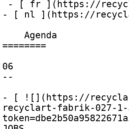
 - [ fr ](https://recyclart.be/fr/agenda)

- [ nl ](https://recycl
    Agenda 

========

06

--

- [ ![](https://recycla
recyclart-fabrik-027-1-
token=dbe2b50a95822671a
JOBS 
