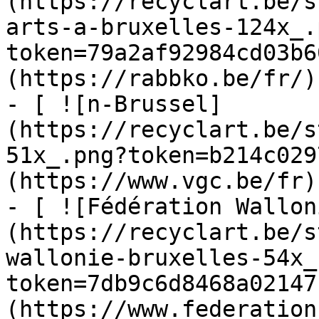
(https://recyclart.be/s
arts-a-bruxelles-124x_.
token=79a2af92984cd03b6
(https://rabbko.be/fr/)

- [ ![n-Brussel]
(https://recyclart.be/s
51x_.png?token=b214c029
(https://www.vgc.be/fr)

- [ ![Fédération Wallon
(https://recyclart.be/s
wallonie-bruxelles-54x_
token=7db9c6d8468a02147
(https://www.federation