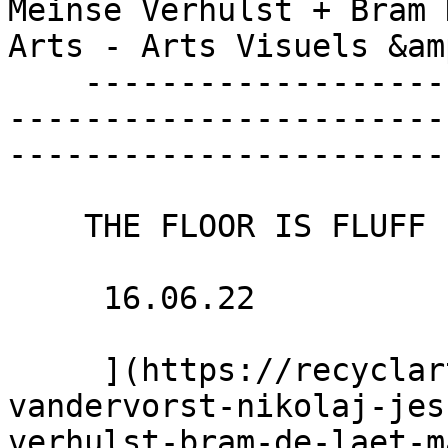
Meinse Verhulst + Bram 
Arts - Arts Visuels &am
    ----------------------------------------------
-----------------------
-----------------------
    THE FLOOR IS FLUFF

     16.06.22 

     ](https://recyclart.be/fr/agenda/ini-
vandervorst-nikolaj-jes
verhulst-bram-de-laet-m