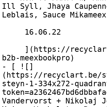
Ill Syll, Jhaya Caupenn
Leblais, Sauce Mikameex
     16.06.22 

     ](https://recyclart.be/fr/agenda/commizariat-
b2b-meexbookpro)

- [ ![]
(https://recyclart.be/s
steyn-1-334x272-quadran
token=a2362467bd6dbbafa
Vandervorst + Nikolaj J