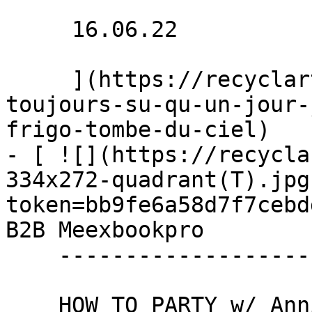
     16.06.22 

     ](https://recyclart.be/fr/agenda/j-ai-
toujours-su-qu-un-jour-
frigo-tombe-du-ciel)

- [ ![](https://recycla
334x272-quadrant(T).jpg
token=bb9fe6a58d7f7cebd
B2B Meexbookpro 

    ----------------------------

    HOW TO PARTY w/ Annie .adaa, Caroline Rohn, 