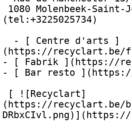
 1080 Molenbeek-Saint-Jean  [+32 2 502 57 34]
(tel:+3225025734)

  - [ Centre d'arts ]
(https://recyclart.be/f
- [ Fabrik ](https://re
- [ Bar resto ](https:/
 [ ![Recyclart]
(https://recyclart.be/b
DRbxCIvl.png)](https://