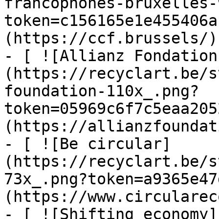
francophones-bruxelles-
token=c156165e1e455406a
(https://ccf.brussels/)

- [ ![Allianz Fondation
(https://recyclart.be/s
foundation-110x_.png?
token=05969c6f7c5eaa205
(https://allianzfoundat
- [ ![Be circular]
(https://recyclart.be/s
73x_.png?token=a9365e47
(https://www.circularec
- [ ![Shifting economy]