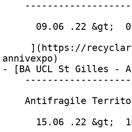
    ---------------------

      09.06 .22 &gt;  01.07 .22  

     ](https://recyclart.be/fr/agenda/archikids-
annivexpo)

- [BA UCL St Gilles - A
    --------------------------------

    Antifragile Territories

      15.06 .22 &gt;  16.06 .22  
