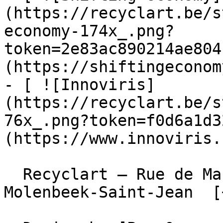
(https://recyclart.be/s
economy-174x_.png?
token=2e83ac890214ae804
(https://shiftingeconom
- [ ![Innoviris]
(https://recyclart.be/s
76x_.png?token=f0d6a1d3
(https://www.innoviris.
  Recyclart – Rue de Manchester 13/15 , 1080 
Molenbeek-Saint-Jean  [