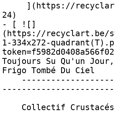
     ](https://recyclart.be/fr/agenda/bar-resto-
24)

- [ ![]
(https://recyclart.be/s
1-334x272-quadrant(T).p
token=f5982d0408a566f02
Toujours Su Qu'un Jour,
Frigo Tombé Du Ciel 

    ----------------------------------------------
-----------------------
    Collectif Crustacés
