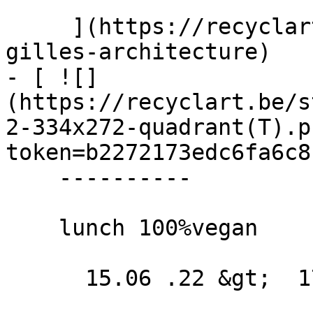
     ](https://recyclart.be/fr/agenda/ba-ucl-st-
gilles-architecture)

- [ ![]
(https://recyclart.be/s
2-334x272-quadrant(T).p
token=b2272173edc6fa6c8
    ----------

    lunch 100%vegan

      15.06 .22 &gt;  17.06 .22  
