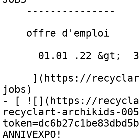
    ---------------

    offre d'emploi

      01.01 .22 &gt;  31.12 .22  

     ](https://recyclart.be/fr/agenda/recyclart-
jobs)

- [ ![](https://recycla
recyclart-archikids-005
token=dc6b27c1be83dbd5b
ANNIVEXPO! 
