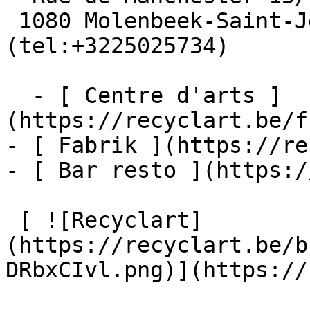
 1080 Molenbeek-Saint-Jean  [+32 2 502 57 34]
(tel:+3225025734)

  - [ Centre d'arts ]
(https://recyclart.be/f
- [ Fabrik ](https://re
- [ Bar resto ](https:/
 [ ![Recyclart]
(https://recyclart.be/b
DRbxCIvl.png)](https://