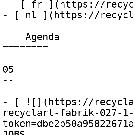
 - [ fr ](https://recyclart.be/fr/agenda)

- [ nl ](https://recycl
    Agenda 

========

05

--

- [ ![](https://recycla
recyclart-fabrik-027-1-
token=dbe2b50a95822671a
JOBS 
