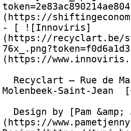
token=2e83ac890214ae804
(https://shiftingeconom
- [ ![Innoviris]
(https://recyclart.be/s
76x_.png?token=f0d6a1d3
(https://www.innoviris.
  Recyclart – Rue de Manchester 13/15 , 1080 
Molenbeek-Saint-Jean  [
  Design by [Pam &amp; Jerry]
(https://www.pametjenny