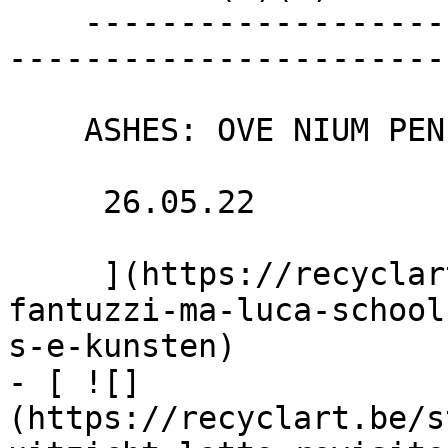
    ----------------------------------------------
-----------------------
    ASHES: OVE NIUM PENETRA GIAMMAI

     26.05.22 

     ](https://recyclart.be/fr/agenda/esther-
fantuzzi-ma-luca-school
s-e-kunsten)

- [ ![]
(https://recyclart.be/s