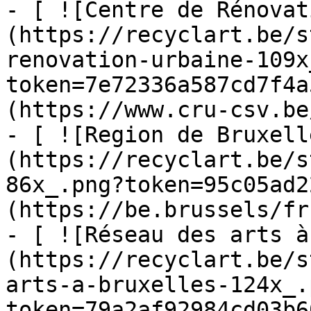
- [ ![Centre de Rénovat
(https://recyclart.be/s
renovation-urbaine-109x
token=7e72336a587cd7f4a
(https://www.cru-csv.be/
- [ ![Region de Bruxell
(https://recyclart.be/s
86x_.png?token=95c05ad2
(https://be.brussels/fr)
- [ ![Réseau des arts à
(https://recyclart.be/s
arts-a-bruxelles-124x_.
token=79a2af92984cd03b6