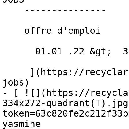
    ---------------

    offre d'emploi

      01.01 .22 &gt;  31.12 .22  

     ](https://recyclart.be/fr/agenda/recyclart-
jobs)

- [ ![](https://recycla
334x272-quadrant(T).jpg
token=63c820fe2c212f33b
yasmine 
