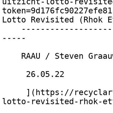
uitzicht-lotto-revisite
token=9d176fc90227efe81
Lotto Revisited (Rhok E
    ----------------------------------------------
-----

    RAAU / Steven Graauwmans

     26.05.22 

     ](https://recyclart.be/fr/agenda/uitzicht-
lotto-revisited-rhok-et