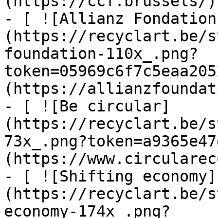
(https://ccf.brussels/)

- [ ![Allianz Fondation
(https://recyclart.be/s
foundation-110x_.png?
token=05969c6f7c5eaa205
(https://allianzfoundat
- [ ![Be circular]
(https://recyclart.be/s
73x_.png?token=a9365e47
(https://www.circularec
- [ ![Shifting economy]
(https://recyclart.be/s
economy-174x_.png?