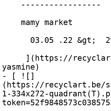
    -----------------

    mamy market

      03.05 .22 &gt;  29.05 .22  

     ](https://recyclart.be/fr/agenda/grillade-
yasmine)

- [ ![]
(https://recyclart.be/s
1-334x272-quadrant(T).p
token=52f9848573c038575