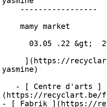
yasmine 

    -----------------

    mamy market

      03.05 .22 &gt;  29.05 .22  

     ](https://recyclart.be/fr/agenda/grillade-
yasmine)

   - [ Centre d'arts ]
(https://recyclart.be/f
- [ Fabrik ](https://re