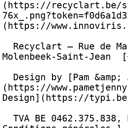
(https://recyclart.be/s
76x_.png?token=f0d6a1d3
(https://www.innoviris.
  Recyclart – Rue de Manchester 13/15 , 1080 
Molenbeek-Saint-Jean  [
  Design by [Pam &amp; Jerry]
(https://www.pametjenny
Design](https://typi.be/
  TVA BE 0462.375.838, RPM Bruxelles  - [ 