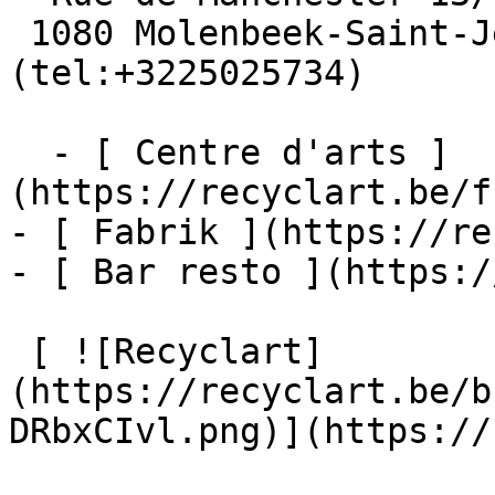
 1080 Molenbeek-Saint-Jean  [+32 2 502 57 34]
(tel:+3225025734)

  - [ Centre d'arts ]
(https://recyclart.be/f
- [ Fabrik ](https://re
- [ Bar resto ](https:/
 [ ![Recyclart]
(https://recyclart.be/b
DRbxCIvl.png)](https://