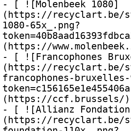
- [ ![Molenbeek 1080]
(https://recyclart.be/s
1080-65x_.png?
token=40b8aad16393fdbca
(https://www.molenbeek.
- [ ![Francophones Brux
(https://recyclart.be/s
francophones-bruxelles-
token=c156165e1e455406a
(https://ccf.brussels/)

- [ ![Allianz Fondation
(https://recyclart.be/s
foundation-110x_.png?