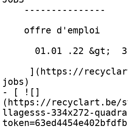
    ---------------

    offre d'emploi

      01.01 .22 &gt;  31.12 .22  

     ](https://recyclart.be/fr/agenda/recyclart-
jobs)

- [ ![]
(https://recyclart.be/s
llagesss-334x272-quadra
token=63ed4454e402bfdfb