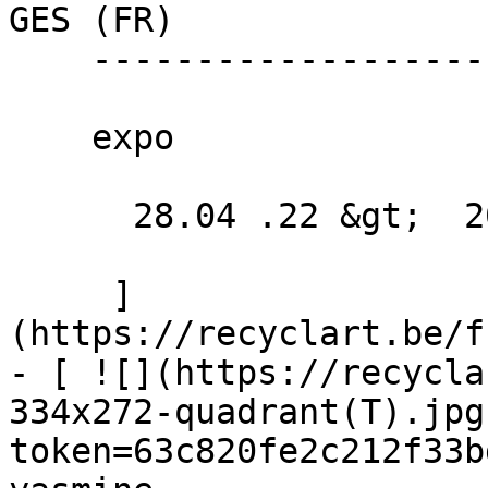
GES (FR) 

    --------------------

    expo

      28.04 .22 &gt;  20.05 .22  

     ]
(https://recyclart.be/f
- [ ![](https://recycla
334x272-quadrant(T).jpg
token=63c820fe2c212f33b