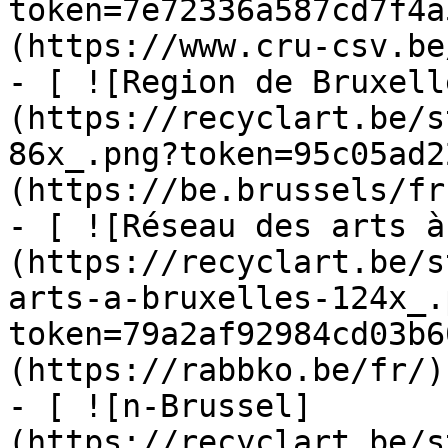
token=7e72336a587cd7f4a
(https://www.cru-csv.be/
- [ ![Region de Bruxell
(https://recyclart.be/s
86x_.png?token=95c05ad2
(https://be.brussels/fr)
- [ ![Réseau des arts à
(https://recyclart.be/s
arts-a-bruxelles-124x_.
token=79a2af92984cd03b6
(https://rabbko.be/fr/)

- [ ![n-Brussel]
(https://recyclart.be/s