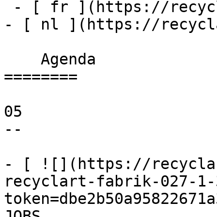
 - [ fr ](https://recyclart.be/fr/agenda)

- [ nl ](https://recycl
    Agenda 

========

05

--

- [ ![](https://recycla
recyclart-fabrik-027-1-
token=dbe2b50a95822671a
JOBS 
