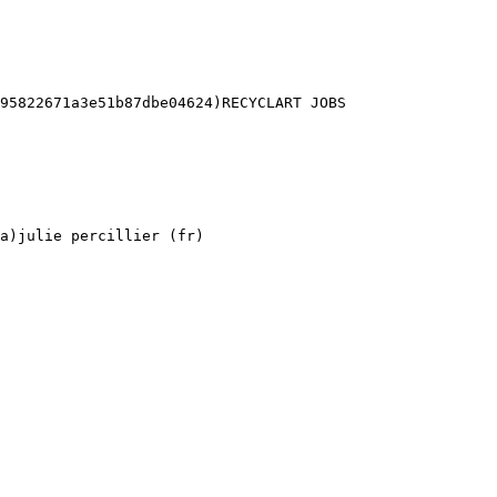
95822671a3e51b87dbe04624)RECYCLART JOBS 

a)julie percillier (fr) 
