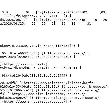
   [11](/fr/agenda/2026/08/11)   [12]
/2026/08/17)   [18](/fr/agenda/2026/08/18)   19   20   
a/2026/08/25)   26   27   28   29   30     [31]
oken=7e72336a587cd7f4a54c4481136d5dfc) ]
f05f481efe663208d6d) ](https://be.brussels/fr)

en=79a2af92984cd03b608402ba6e928b50) ]
](https://www.vgc.be/fr)

token=7db9c6d8468a02147f186b3652b22101) ]
n=63c4ce82b40a9d733df1a8ba2d6d5444) ]
20732dfb) ](https://www.molenbeek.irisnet.be/fr)

6165e1e455406afe47209ba18a01e) ](https://ccf.brussels/)

52c140f296b4ce40) ](https://allianzfoundation.org/)

f3) ](https://www.circulareconomy.brussels/)

bd36963280c25) ](https://shiftingeconomy.brussels/)

](https://www.innoviris.brussels/fr)
