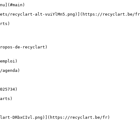
nu](#main) 

ropos-de-recyclart)

emploi)
