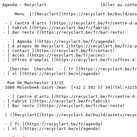
Agenda – Recyclart                      [Aller au conte
     Menu  [![Recyclart](https://recyclart.be/build/assets/recyclart-alt-vuiYlMn5.png)](https://recyclart.be/fr) 

 - [ Centre d'arts ](https://recyclart.be/fr/centre-d-arts)

- [ Fabrik ](https://recyclart.be/fr/fabrik)

- [ Bar resto ](https://recyclart.be/fr/bar-resto)

  - [ Agenda ](https://recyclart.be/fr/agenda)

- [ À propos de Recyclart ](https://recyclart.be/fr/a-p
- [ Contact ](https://recyclart.be/fr/contact)

- [ Accès ](https://recyclart.be/fr/acces)

- [ Offres d’emploi ](https://recyclart.be/fr/offres-d-
   Chercher  Chercher  - [ fr ](https://recyclart.be/fr/agenda)

- [ nl ](https://recyclart.be/nl/agenda)

  Rue de Manchester 13/15

 1080 Molenbeek-Saint-Jean  [+32 2 502 57 34](tel:+3225025734)

  - [ Centre d'arts ](https://recyclart.be/fr/centre-d-arts)

- [ Fabrik ](https://recyclart.be/fr/fabrik)

- [ Bar resto ](https://recyclart.be/fr/bar-resto)

 [ ![Recyclart](https://recyclart.be/build/assets/recyclart-DRbxCIvl.png)](https://recyclart.be/fr) 

 - [ fr ](https://recyclart.be/fr/agenda)

- [ nl ](https://recyclart.be/nl/agenda)
