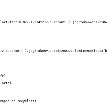
lart-fabrik-027-1-334x272-quadrant(T).jpg?token=dbe2b50a
72-quadrant(T).jpg?token=38374dc2e03210fa6d4c98d6fd083fb
ropos-de-recyclart)
