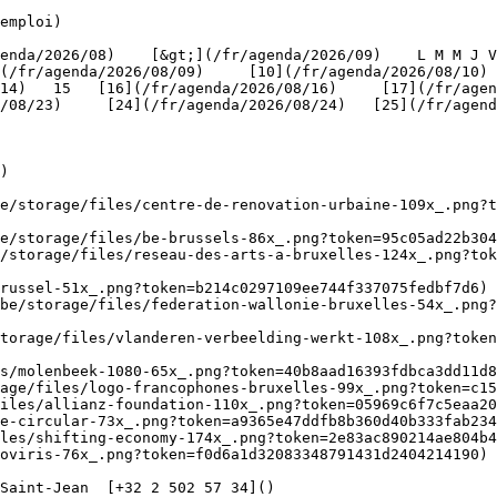
emploi)

(/fr/agenda/2026/08/09)     [10](/fr/agenda/2026/08/10)
4)   15   [16](/fr/agenda/2026/08/16)     [17](/fr/agenda
/08/23)     [24](/fr/agenda/2026/08/24)   [25](/fr/agend
)

be/storage/files/centre-de-renovation-urbaine-109x_.png?t
e/storage/files/be-brussels-86x_.png?token=95c05ad22b304
/storage/files/reseau-des-arts-a-bruxelles-124x_.png?tok
russel-51x_.png?token=b214c0297109ee744f337075fedbf7d6) 
be/storage/files/federation-wallonie-bruxelles-54x_.png?
torage/files/vlanderen-verbeelding-werkt-108x_.png?toke
s/molenbeek-1080-65x_.png?token=40b8aad16393fdbca3dd11d8
age/files/logo-francophones-bruxelles-99x_.png?token=c15
iles/allianz-foundation-110x_.png?token=05969c6f7c5eaa20
e-circular-73x_.png?token=a9365e47ddfb8b360d40b333fab234
les/shifting-economy-174x_.png?token=2e83ac890214ae804b4
oviris-76x_.png?token=f0d6a1d32083348791431d2404214190) 