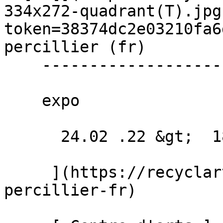
334x272-quadrant(T).jpg
token=38374dc2e03210fa6
percillier (fr) 

    ----------------------

    expo

      24.02 .22 &gt;  18.03 .22  

     ](https://recyclart.be/fr/agenda/julie-
percillier-fr)
