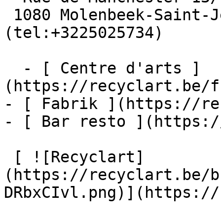
 1080 Molenbeek-Saint-Jean  [+32 2 502 57 34]
(tel:+3225025734)

  - [ Centre d'arts ]
(https://recyclart.be/f
- [ Fabrik ](https://re
- [ Bar resto ](https:/
 [ ![Recyclart]
(https://recyclart.be/b
DRbxCIvl.png)](https://