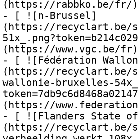
(https://rabbko.be/fr/)

- [ ![n-Brussel]
(https://recyclart.be/s
51x_.png?token=b214c029
(https://www.vgc.be/fr)

- [ ![Fédération Wallon
(https://recyclart.be/s
wallonie-bruxelles-54x_
token=7db9c6d8468a02147
(https://www.federation
- [ ![Flanders State of
(https://recyclart.be/s
verbeelding-werkt-108x_