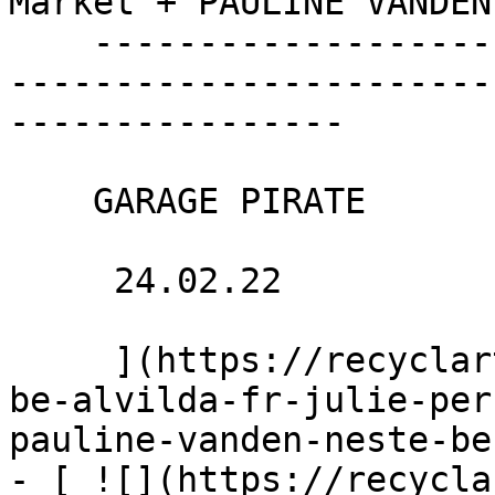
Market + PAULINE VANDEN 
    ----------------------------------------------
-----------------------
----------------

    GARAGE PIRATE

     24.02.22 

     ](https://recyclart.be/fr/agenda/gut-model-
be-alvilda-fr-julie-per
pauline-vanden-neste-be
- [ ![](https://recycla