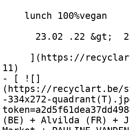
    lunch 100%vegan

      23.02 .22 &gt;  25.02 .22  

     ](https://recyclart.be/fr/agenda/bar-resto-
11)

- [ ![]
(https://recyclart.be/s
-334x272-quadrant(T).jp
token=a2d5f61dea37dd498
(BE) + Alvilda (FR) + J