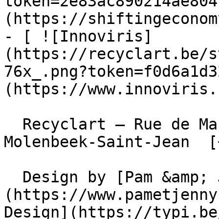
token=2e83ac890214ae804
(https://shiftingeconom
- [ ![Innoviris]
(https://recyclart.be/s
76x_.png?token=f0d6a1d3
(https://www.innoviris.
  Recyclart – Rue de Manchester 13/15 , 1080 
Molenbeek-Saint-Jean  [
  Design by [Pam &amp; Jerry]
(https://www.pametjenny
Design](https://typi.be/