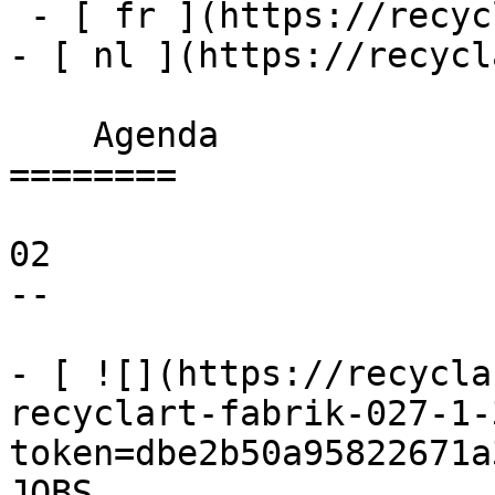
 - [ fr ](https://recyclart.be/fr/agenda)

- [ nl ](https://recycl
    Agenda 

========

02

--

- [ ![](https://recycla
recyclart-fabrik-027-1-
token=dbe2b50a95822671a
JOBS 
