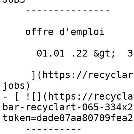
    ---------------

    offre d'emploi

      01.01 .22 &gt;  31.12 .22  

     ](https://recyclart.be/fr/agenda/recyclart-
jobs)

- [ ![](https://recycla
bar-recyclart-065-334x2
token=dade07aa80709fea2
    ----------
