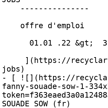
    ---------------

    offre d'emploi

      01.01 .22 &gt;  31.12 .22  

     ](https://recyclart.be/fr/agenda/recyclart-
jobs)

- [ ![](https://recycla
fanny-souade-sow-1-334x
token=f363eaed3a0a12488
SOUADE SOW (fr) 
