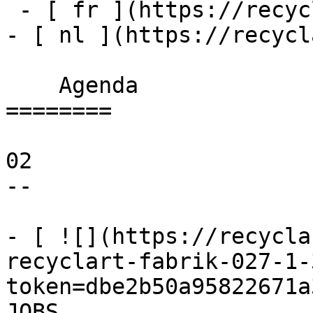
 - [ fr ](https://recyclart.be/fr/agenda)

- [ nl ](https://recycl
    Agenda 

========

02

--

- [ ![](https://recycla
recyclart-fabrik-027-1-
token=dbe2b50a95822671a
JOBS 
