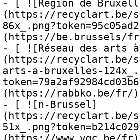
- [ ![Region de Bruxell
(https://recyclart.be/s
86x_.png?token=95c05ad2
(https://be.brussels/fr)
- [ ![Réseau des arts à
(https://recyclart.be/s
arts-a-bruxelles-124x_.
token=79a2af92984cd03b6
(https://rabbko.be/fr/)

- [ ![n-Brussel]
(https://recyclart.be/s
51x_.png?token=b214c029
(https://www.vgc.be/fr)
