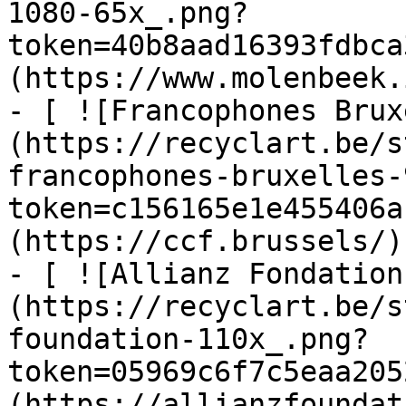
1080-65x_.png?
token=40b8aad16393fdbca
(https://www.molenbeek.
- [ ![Francophones Brux
(https://recyclart.be/s
francophones-bruxelles-
token=c156165e1e455406a
(https://ccf.brussels/)

- [ ![Allianz Fondation
(https://recyclart.be/s
foundation-110x_.png?
token=05969c6f7c5eaa205
(https://allianzfoundat