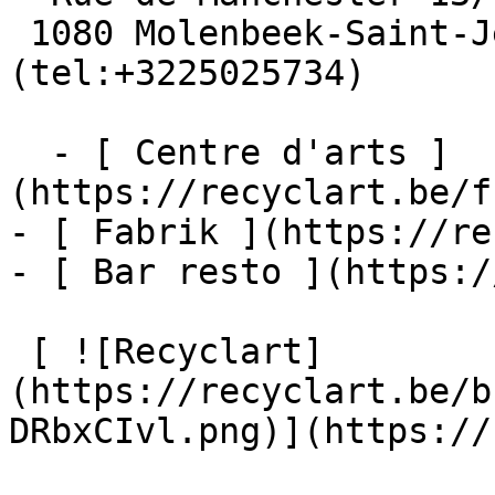
 1080 Molenbeek-Saint-Jean  [+32 2 502 57 34]
(tel:+3225025734)

  - [ Centre d'arts ]
(https://recyclart.be/f
- [ Fabrik ](https://re
- [ Bar resto ](https:/
 [ ![Recyclart]
(https://recyclart.be/b
DRbxCIvl.png)](https://