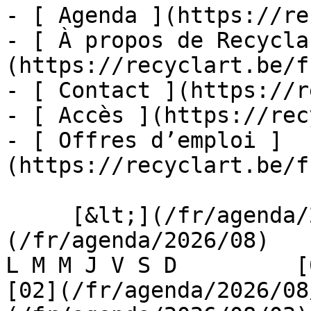
- [ Agenda ](https://re
- [ À propos de Recycla
(https://recyclart.be/f
- [ Contact ](https://r
- [ Accès ](https://rec
- [ Offres d’emploi ]
(https://recyclart.be/f
     [&lt;](/fr/agenda/2026/07)    [August 2026]
(/fr/agenda/2026/08)    [
L M M J V S D         [0
[02](/fr/agenda/2026/08