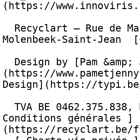
(https://www.innoviris.
  Recyclart – Rue de Manchester 13/15 , 1080 
Molenbeek-Saint-Jean  [
  Design by [Pam &amp; Jerry]
(https://www.pametjenny
Design](https://typi.be/
  TVA BE 0462.375.838, RPM Bruxelles  - [ 
Conditions générales ]
(https://recyclart.be/f