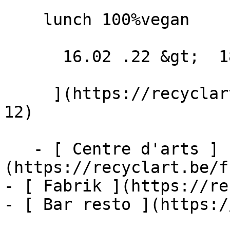
    lunch 100%vegan

      16.02 .22 &gt;  18.02 .22  

     ](https://recyclart.be/fr/agenda/bar-resto-
12)

   - [ Centre d'arts ]
(https://recyclart.be/f
- [ Fabrik ](https://re
- [ Bar resto ](https:/