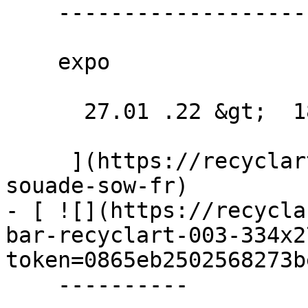
    ----------------------

    expo

      27.01 .22 &gt;  18.02 .22  

     ](https://recyclart.be/fr/agenda/fanny-
souade-sow-fr)

- [ ![](https://recycla
bar-recyclart-003-334x2
token=0865eb2502568273b
    ----------
