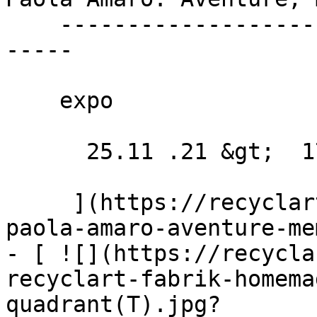
    ----------------------------------------------
-----

    expo

      25.11 .21 &gt;  17.12 .21  

     ](https://recyclart.be/fr/agenda/ingrid-
paola-amaro-aventure-me
- [ ![](https://recycla
recyclart-fabrik-homema
quadrant(T).jpg?