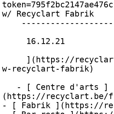
token=795f2bc2147ae476c
w/ Recyclart Fabrik 

    -------------------------------

     16.12.21 

     ](https://recyclart.be/fr/agenda/homemade21-
w-recyclart-fabrik)

   - [ Centre d'arts ]
(https://recyclart.be/f
- [ Fabrik ](https://re