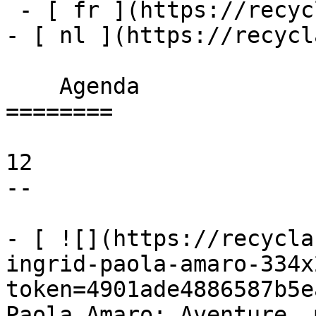
 - [ fr ](https://recyclart.be/fr/agenda)

- [ nl ](https://recycl
    Agenda 

========

12

--

- [ ![](https://recycla
ingrid-paola-amaro-334x
token=4901ade4886587b5e
Paola Amaro: Aventure, 