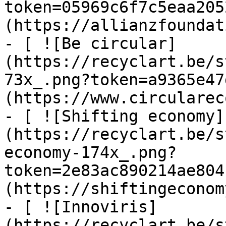
token=05969c6f7c5eaa205
(https://allianzfoundat
- [ ![Be circular]
(https://recyclart.be/s
73x_.png?token=a9365e47
(https://www.circularec
- [ ![Shifting economy]
(https://recyclart.be/s
economy-174x_.png?
token=2e83ac890214ae804
(https://shiftingeconom
- [ ![Innoviris]
(https://recyclart.be/s