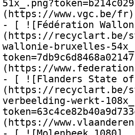
51x_.png?token=b214c029
(https://www.vgc.be/fr)

- [ ![Fédération Wallon
(https://recyclart.be/s
wallonie-bruxelles-54x_
token=7db9c6d8468a02147
(https://www.federation
- [ ![Flanders State of
(https://recyclart.be/s
verbeelding-werkt-108x_
token=63c4ce82b40a9d733
(https://www.vlaanderen
- [ ![Molenbeek 1080]