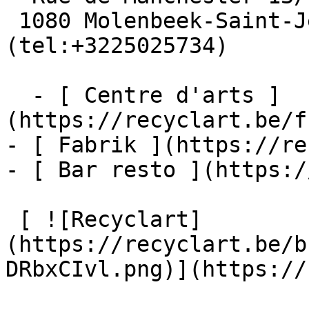
 1080 Molenbeek-Saint-Jean  [+32 2 502 57 34]
(tel:+3225025734)

  - [ Centre d'arts ]
(https://recyclart.be/f
- [ Fabrik ](https://re
- [ Bar resto ](https:/
 [ ![Recyclart]
(https://recyclart.be/b
DRbxCIvl.png)](https://