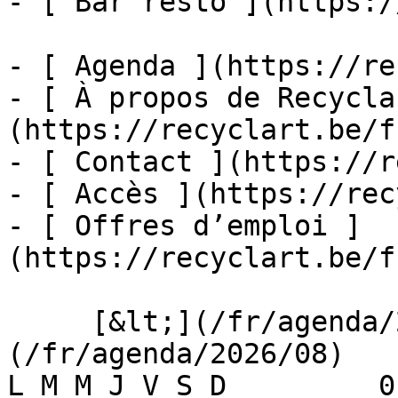
- [ Bar resto ](https:/
- [ Agenda ](https://re
- [ À propos de Recycla
(https://recyclart.be/f
- [ Contact ](https://r
- [ Accès ](https://rec
- [ Offres d’emploi ]
(https://recyclart.be/f
     [&lt;](/fr/agenda/2026/07)    [August 2026]
(/fr/agenda/2026/08)    [
L M M J V S D         0