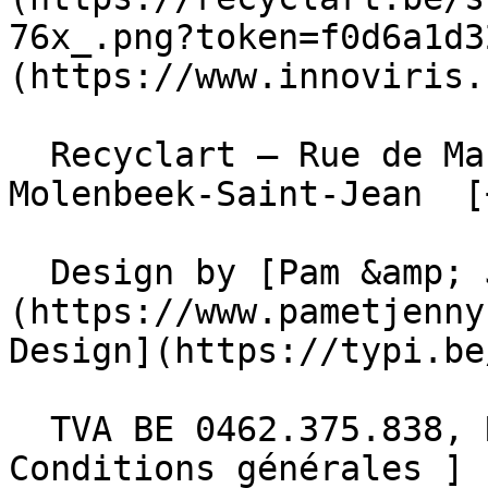
76x_.png?token=f0d6a1d3
(https://www.innoviris.
  Recyclart – Rue de Manchester 13/15 , 1080 
Molenbeek-Saint-Jean  [
  Design by [Pam &amp; Jerry]
(https://www.pametjenny
Design](https://typi.be/
  TVA BE 0462.375.838, RPM Bruxelles  - [ 
Conditions générales ]